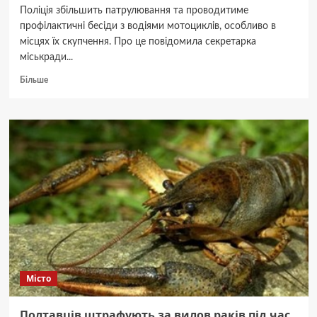
Поліція збільшить патрулювання та проводитиме
профілактичні бесіди з водіями мотоциклів, особливо в
місцях їх скупчення. Про це повідомила секретарка
міськради...
Докладніше
Більше
про
У
Полтаві
посилять
контроль
за
мотоциклістами
Місто
Полтавців штрафують за вилов раків під час