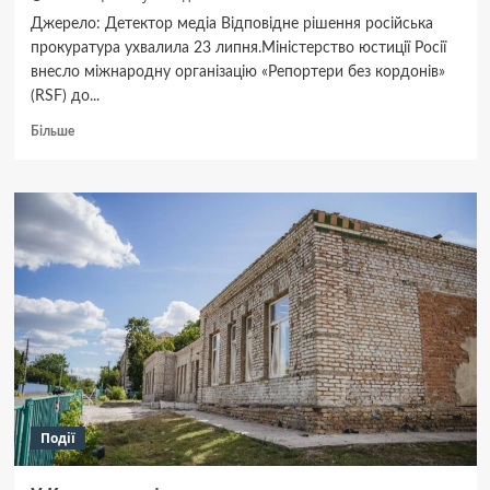
Полтавщині
Джерело: Детектор медіа Відповідне рішення російська
прокуратура ухвалила 23 липня.Міністерство юстиції Росії
внесло міжнародну організацію «Репортери без кордонів»
(RSF) до...
Докладніше
Більше
про
У
Росії
внесли
до
переліку
«небажаних»
організацію
«Репортери
без
кордонів»
Події