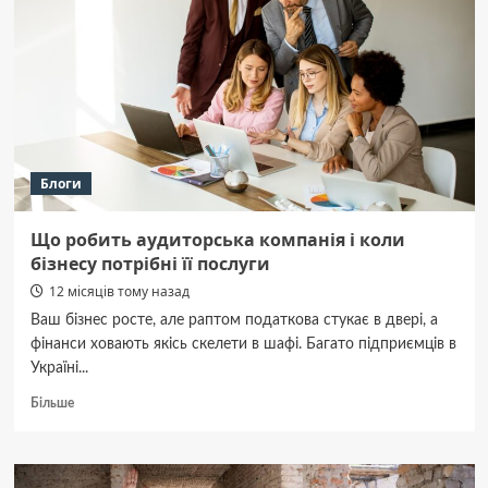
рішення
для
бізнесу
Блоги
Що робить аудиторська компанія і коли
бізнесу потрібні її послуги
12 місяців тому назад
Ваш бізнес росте, але раптом податкова стукає в двері, а
фінанси ховають якісь скелети в шафі. Багато підприємців в
Україні...
Докладніше
Більше
про
Що
робить
аудиторська