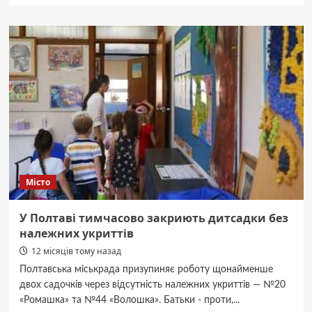
Частина
Полтави
раптово
опинилася
без
води
Місто
У Полтаві тимчасово закриють дитсадки без
належних укриттів
12 місяців тому назад
Полтавська міськрада призупиняє роботу щонайменше
двох садочків через відсутність належних укриттів — №20
«Ромашка» та №44 «Волошка». Батьки - проти,...