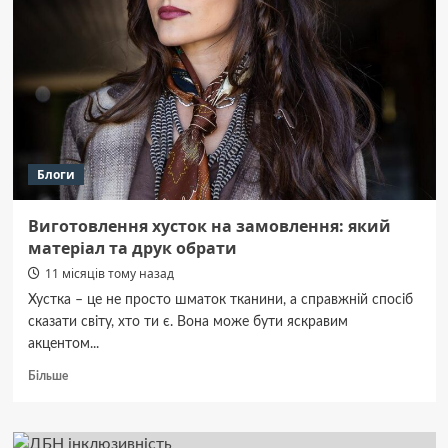
Блоги
Виготовлення хусток на замовлення: який
матеріал та друк обрати
11 місяців тому назад
Хустка – це не просто шматок тканини, а справжній спосіб
сказати світу, хто ти є. Вона може бути яскравим
акцентом...
Докладніше
Більше
про
Виготовлення
хусток