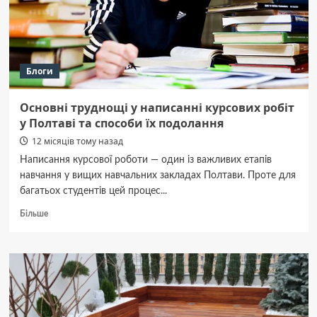
Блоги
Основні труднощі у написанні курсових робіт
у Полтаві та способи їх подолання
12 місяців тому назад
Написання курсової роботи — один із важливих етапів
навчання у вищих навчальних закладах Полтави. Проте для
багатьох студентів цей процес...
Докладніше
Більше
про
Основні
труднощі
у
написанні
курсових
робіт