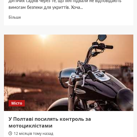
дитячих садків через те, що їхні підвали не відповідають
вимогам безпеки для укриттів. Хоча...
Докладніше
Більше
про
У
Полтаві
тимчасово
закривають
дитячі
садки:
в
чому
причина
Місто
У Полтаві посилять контроль за
мотоциклістами
12 місяців тому назад