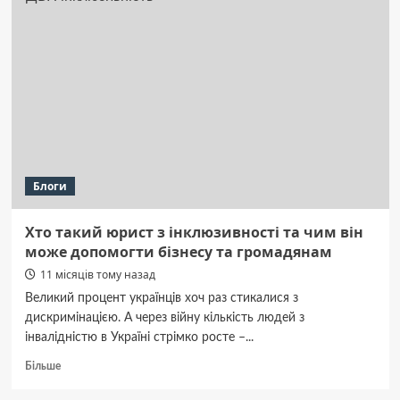
на
замовлення:
який
матеріал
та
друк
обрати
Блоги
Хто такий юрист з інклюзивності та чим він
може допомогти бізнесу та громадянам
11 місяців тому назад
Великий процент українців хоч раз стикалися з
дискримінацією. А через війну кількість людей з
інвалідністю в Україні стрімко росте –...
Докладніше
Більше
про
Хто