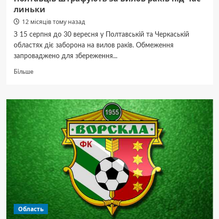
линьки
12 місяців тому назад
З 15 серпня до 30 вересня у Полтавській та Черкаській
областях діє заборона на вилов раків. Обмеження
запроваджено для збереження...
Докладніше
Більше
про
Полтавців
штрафують
за
вилов
раків
під
час
линьки
Область