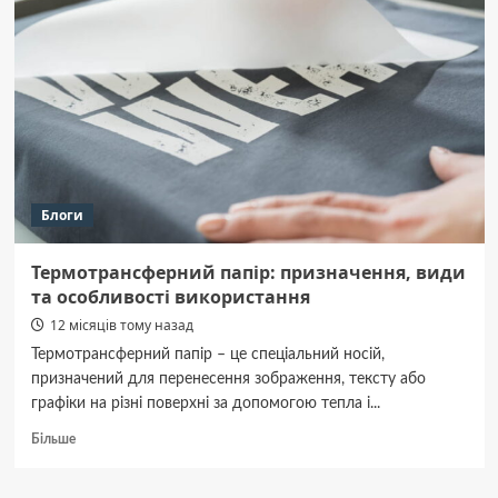
“замінували”
ЦНАП,
міськраду
і
торгові
центри
Блоги
Термотрансферний папір: призначення, види
та особливості використання
12 місяців тому назад
Термотрансферний папір – це спеціальний носій,
призначений для перенесення зображення, тексту або
графіки на різні поверхні за допомогою тепла і...
Докладніше
Більше
про
Термотрансферний