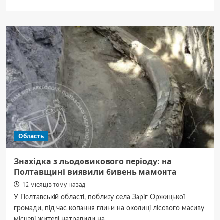
про
Огляд
ручних
та
автоматизованих
інструментів
для
металообробки
Область
Знахідка з льодовикового періоду: на
Полтавщині виявили бивень мамонта
12 місяців тому назад
У Полтавській області, поблизу села Заріг Оржицької
громади, під час копання глини на околиці лісового масиву
місцеві жителі натрапили на...