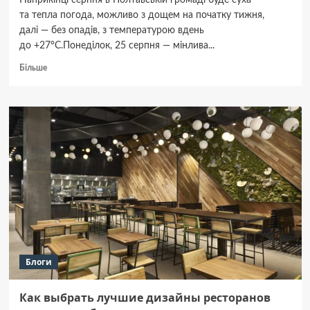
Наприкінці серпня в Полтавській громаді буде суха
та тепла погода, можливо з дощем на початку тижня,
далі — без опадів, з температурою вдень
до +27°C.Понеділок, 25 серпня — мінлива...
Докладніше
Більше
про
Кінець
серпня
в Полтаві:
тепло
та без
опадів
Блоги
Как выбрать лучшие дизайны ресторанов