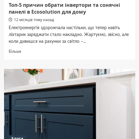
Топ-5 причин обрати інвертори та сонячні
панелі в Ecosolution для дому
12 місяців тому назад
Електроенергія здорожчала настільки, що тепер навіть
ліхтарик заряджати стало накладно. Жартуємо, звісно, але
коли дивишся на рахунки за світло –...
Докладніше
Більше
про
Топ-5
причин
обрати
інвертори
та
сонячні
панелі
в
Ecosolution
для
дому
Блоги