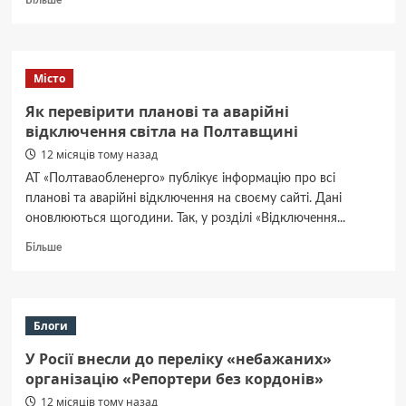
Більше
про
У
Козельщині
створюють
Місто
сучасне
реабілітаційне
Як перевірити планові та аварійні
відділення
відключення світла на Полтавщині
в
12 місяців тому назад
історичній
будівлі
АТ «Полтаваобленерго» публікує інформацію про всі
планові та аварійні відключення на своєму сайті. Дані
оновлюються щогодини. Так, у розділі «Відключення...
Докладніше
Більше
про
Як
перевірити
планові
Блоги
та
аварійні
У Росії внесли до переліку «небажаних»
відключення
організацію «Репортери без кордонів»
світла
12 місяців тому назад
на