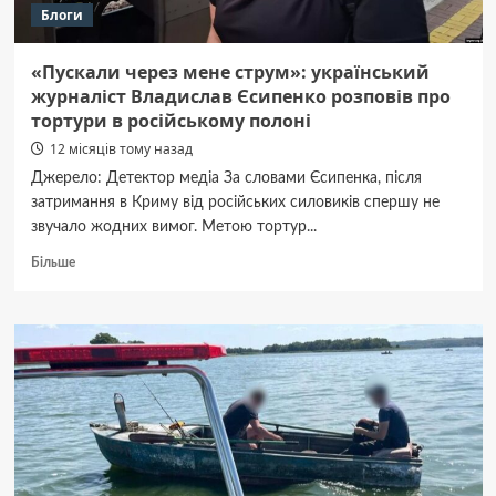
Блоги
«Пускали через мене струм»: український
журналіст Владислав Єсипенко розповів про
тортури в російському полоні
12 місяців тому назад
Джерело: Детектор медіа За словами Єсипенка, після
затримання в Криму від російських силовиків спершу не
звучало жодних вимог. Метою тортур...
Докладніше
Більше
про
«Пускали
через
мене
струм»:
український
журналіст
Владислав
Єсипенко
розповів
про