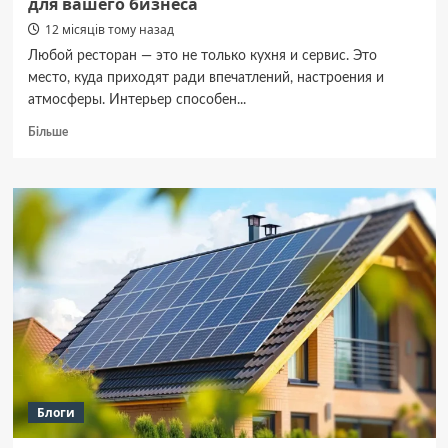
для вашего бизнеса
12 місяців тому назад
Любой ресторан — это не только кухня и сервис. Это
место, куда приходят ради впечатлений, настроения и
атмосферы. Интерьер способен...
Докладніше
Більше
про
Как
выбрать
лучшие
дизайны
ресторанов
для
вашего
бизнеса
Блоги