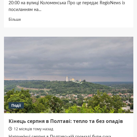
20:00 на вулиці Коломенська Про це передає RegioNews із
посиланням на...
Докладніше
Більше
про
У
Полтаві
дерево
впало
на
автомобіль:
постраждали
жінка
з
дитиною
Події
Кінець серпня в Полтаві: тепло та без опадів
12 місяців тому назад