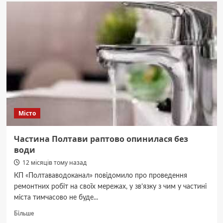
папір:
призначення,
види
та
особливості
використання
Місто
Частина Полтави раптово опинилася без
води
12 місяців тому назад
КП «Полтававодоканал» повідомило про проведення
ремонтних робіт на своїх мережах, у зв’язку з чим у частині
міста тимчасово не буде...
Докладніше
Більше
про