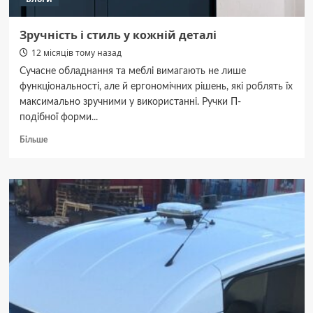
Зручність і стиль у кожній деталі
12 місяців тому назад
Сучасне обладнання та меблі вимагають не лише
функціональності, але й ергономічних рішень, які роблять їх
максимально зручними у використанні. Ручки П-
подібної форми...
Докладніше
Більше
про
Зручність
і
стиль
у
кожній
деталі