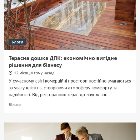
у
Полтаві
та
способи
їх
подолання
Блоги
Терасна дошка ДПК: економічно вигідне
рішення для бізнесу
12 місяців тому назад
У сучасному світі комерційні простори постійно змагаються
за увагу клієнтів, створюючи атмосферу комфорту та
надійності. Від ресторанних терас до лаунж-зон...
Докладніше
Більше
про
Терасна
дошка
ДПК:
економічно
вигідне