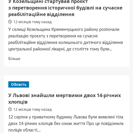
У Козельщині стартував проєкт
з перетворення історичної будівлі на сучасне
реабілітаційне відділення
12 місяців тому назад
У селищі Козельщина Кременчуцького району розпочали
реалізацію проєкту з перетворення на сучасне
реабілітаційне відділення колишнього дитячого відділення
центральної районної лікарні, де століття тому були...
Докладніше
Більше
про
У Козельщині
стартував
проєкт
Область
з перетворення
історичної
У Львові знайшли мертвими двох 14-річних
будівлі
хлопців
на сучасне
12 місяців тому назад
реабілітаційне
відділення
12 серпня у приватному будинку Львова були виявлені тіла
двох 14-річних хлопців без ознак життя Про це повідомила
поліція області,...