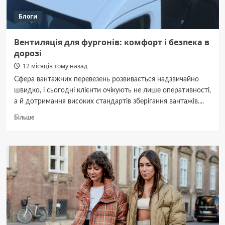
Блоги
Вентиляція для фургонів: комфорт і безпека в
дорозі
12 місяців тому назад
Сфера вантажних перевезень розвивається надзвичайно
швидко, і сьогодні клієнти очікують не лише оперативності,
а й дотримання високих стандартів зберігання вантажів....
Докладніше
Більше
про
Вентиляція
для
фургонів:
комфорт
і
безпека
в
дорозі