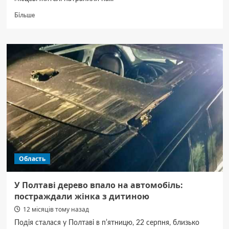
Докладніше
Більше
про
Знахідка
з
льодовикового
періоду:
на
Полтавщині
виявили
бивень
мамонта
Область
У Полтаві дерево впало на автомобіль:
постраждали жінка з дитиною
12 місяців тому назад
Подія сталася у Полтаві в пʼятницю, 22 серпня, близько