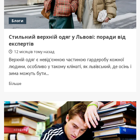
Блоги
Стильний верхній одяг у Львові: поради від
експертів
12 місяців тому назад
Верхній одяг є невід’ємною частиною гардеробу кожної
людини, особливо у такому кліматі, як львівський, де осінь і
зима можуть бути...
Докладніше
Більше
про
Стильний
верхній
одяг
у
Львові:
поради
від
експертів