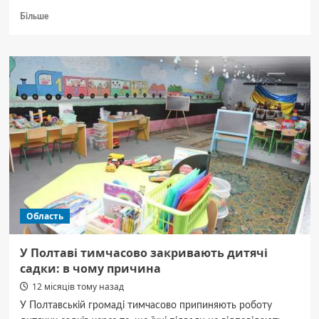
Докладніше
Більше
про
У
Львові
знайшли
мертвими
двох
14-
річних
хлопців
Область
У Полтаві тимчасово закривають дитячі
садки: в чому причина
12 місяців тому назад
У Полтавській громаді тимчасово припиняють роботу