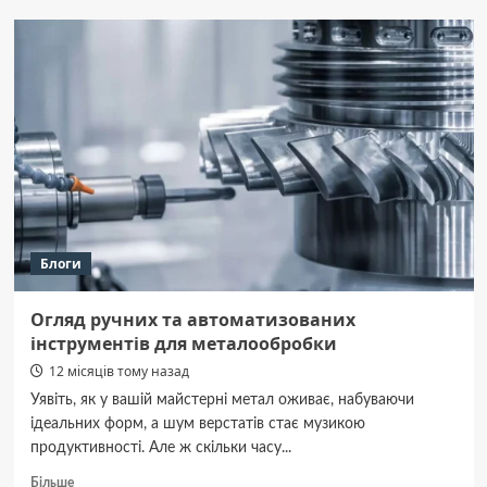
такий
юрист
з
інклюзивності
та
чим
він
може
допомогти
бізнесу
та
громадянам
Блоги
Огляд ручних та автоматизованих
інструментів для металообробки
12 місяців тому назад
Уявіть, як у вашій майстерні метал оживає, набуваючи
ідеальних форм, а шум верстатів стає музикою
продуктивності. Але ж скільки часу...
Докладніше
Більше