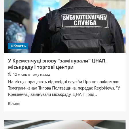
дев’ятиповерхівці:
є
загиблі
Область
У Кременчуці знову “замінували” ЦНАП,
міськраду і торгові центри
12 місяців тому назад
На місцях працюють відповідні служби Про це повідомляє
Телеграм-канал Типова Полтавщина, передає RegioNews. "У
Кременчуці замінували міськраду, ЦНАП і ряд...
Докладніше
Більше
про
У
Кременчуці
знову