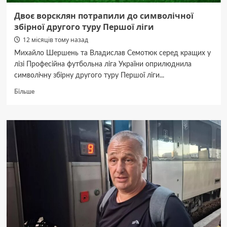
Двоє ворсклян потрапили до символічної
збірної другого туру Першої ліги
12 місяців тому назад
Михайло Шершень та Владислав Семотюк серед кращих у
лізі Професійна футбольна ліга України оприлюднила
символічну збірну другого туру Першої ліги...
Докладніше
Більше
про
Двоє
ворсклян
потрапили
до символічної
збірної
другого
туру
Першої
ліги