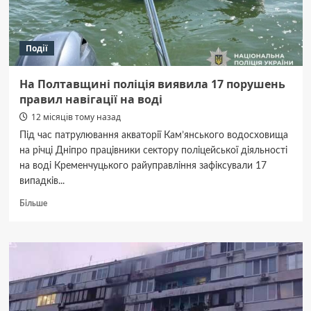
тортури
в
російському
Події
полоні
На Полтавщині поліція виявила 17 порушень
правил навігації на воді
12 місяців тому назад
Під час патрулювання акваторії Кам’янського водосховища
на річці Дніпро працівники сектору поліцейської діяльності
на воді Кременчуцького райуправління зафіксували 17
випадків...
Докладніше
Більше
про
На
Полтавщині
поліція
виявила
17
порушень
правил