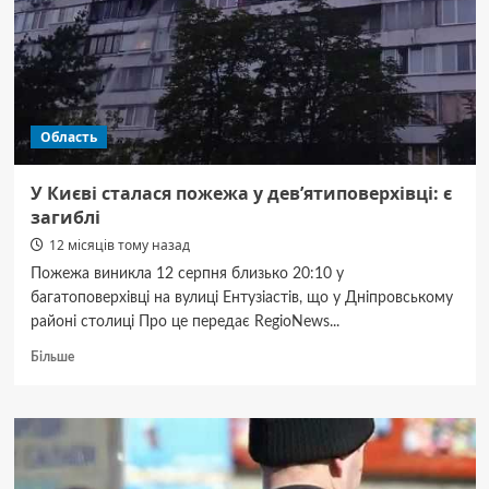
навігації
на
воді
Область
У Києві сталася пожежа у дев’ятиповерхівці: є
загиблі
12 місяців тому назад
Пожежа виникла 12 серпня близько 20:10 у
багатоповерхівці на вулиці Ентузіастів, що у Дніпровському
районі столиці Про це передає RegioNews...
Докладніше
Більше
про
У
Києві
сталася
пожежа
у