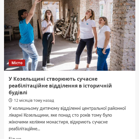
компанія
і
коли
бізнесу
потрібні
її
послуги
Місто
У Козельщині створюють сучасне
реабілітаційне відділення в історичній
будівлі
12 місяців тому назад
У колишньому дитячому відділенні центральної районної
лікарні Козельщини, яке понад сто років тому було
жіночими келіями монастиря, відкриють сучасне
реабілітаційне...
Докладніше