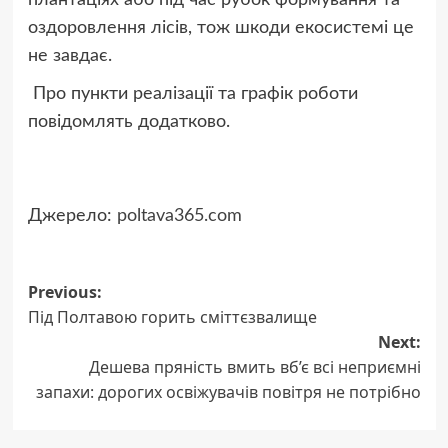
плантаціях або під час рубок формування та
оздоровлення лісів, тож шкоди екосистемі це
не завдає.
Про пункти реалізації та графік роботи
повідомлять додатково.
Джерело:
poltava365.com
Post
Previous:
Під Полтавою горить сміттєзвалище
navigation
Next:
Дешева пряність вмить вб’є всі неприємні
запахи: дорогих освіжувачів повітря не потрібно