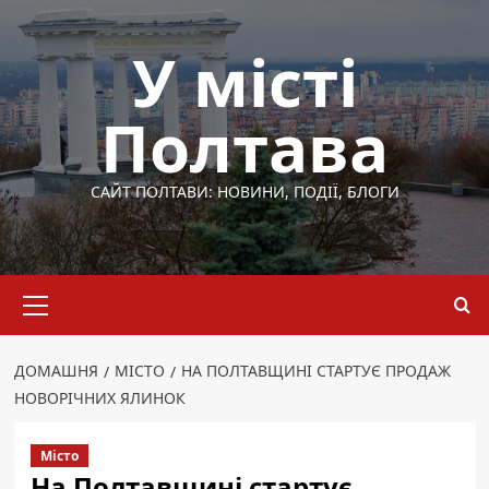
Перейти
до
У місті
вмісту
Полтава
САЙТ ПОЛТАВИ: НОВИНИ, ПОДІЇ, БЛОГИ
Основне
меню
ДОМАШНЯ
МІСТО
НА ПОЛТАВЩИНІ СТАРТУЄ ПРОДАЖ
НОВОРІЧНИХ ЯЛИНОК
Місто
На Полтавщині стартує