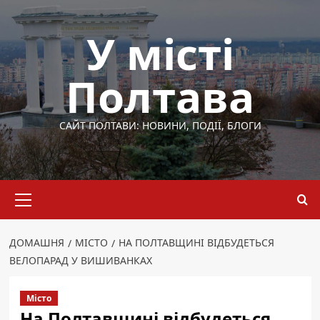
Перейти
до
У місті
вмісту
Полтава
САЙТ ПОЛТАВИ: НОВИНИ, ПОДІЇ, БЛОГИ
Основне
меню
ДОМАШНЯ
МІСТО
НА ПОЛТАВЩИНІ ВІДБУДЕТЬСЯ
ВЕЛОПАРАД У ВИШИВАНКАХ
Місто
На Полтавщині відбудеться