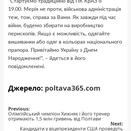
“Стартуємо традиційно від ПК КрАЗ о
19.00. Мерія не проти, військова адміністрація
теж, тож, справа за Вами. Як завжди під час
війни, будемо збирати на виробництво
перископів. Якщо є можливість, одягайте
вишиванки або одяг в кольорах національного
прапора. Привітаймо Україну з Днем
Народження!”, – йдеться в його
повідомленені.
Джерело:
poltava365.com
Post
Previous:
Олімпійський чемпіон Хижняк і його тренер
navigation
отримають 1,5 млн гривень від Полтави
Next:
Кандидати у віцепрезиденти США проведуть