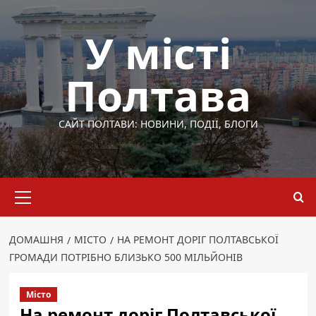
Перейти
до
У місті
вмісту
Полтава
САЙТ ПОЛТАВИ: НОВИНИ, ПОДІЇ, БЛОГИ
Основне
меню
ДОМАШНЯ
МІСТО
НА РЕМОНТ ДОРІГ ПОЛТАВСЬКОЇ
ГРОМАДИ ПОТРІБНО БЛИЗЬКО 500 МІЛЬЙОНІВ
Місто
На ремонт доріг Полтавської