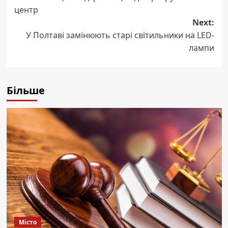
navigation
центр
Next:
У Полтаві замінюють старі світильники на LED-
лампи
Більше
Місто