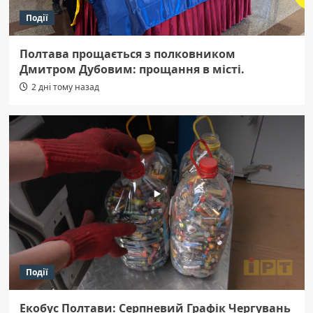
Події
Полтава прощається з полковником
Дмитром Дубовим: прощання в місті.
2 дні тому назад
Події
Екобус Полтави: Серпневий Графік Чергувань