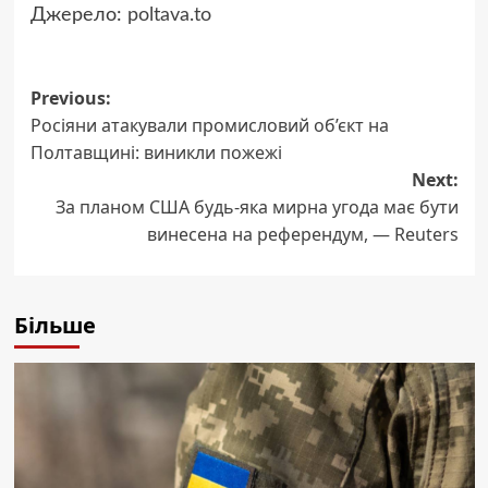
Джерело:
poltava.to
Post
Previous:
Росіяни атакували промисловий об’єкт на
navigation
Полтавщині: виникли пожежі
Next:
За планом США будь-яка мирна угода має бути
винесена на референдум, — Reuters
Більше