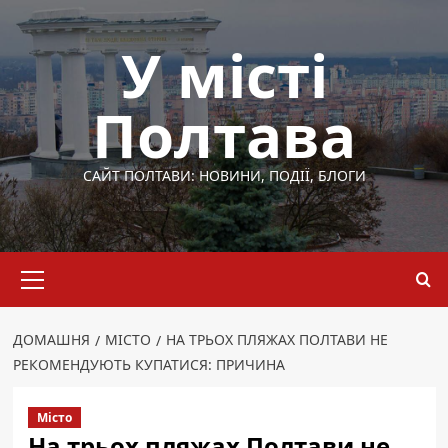
Перейти
до
У місті
вмісту
Полтава
САЙТ ПОЛТАВИ: НОВИНИ, ПОДІЇ, БЛОГИ
Основне
меню
ДОМАШНЯ
МІСТО
НА ТРЬОХ ПЛЯЖАХ ПОЛТАВИ НЕ
РЕКОМЕНДУЮТЬ КУПАТИСЯ: ПРИЧИНА
Місто
На трьох пляжах Полтави не