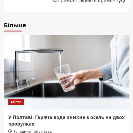
капремонт ліцею в Кременчуці
Більше
Місто
У Полтаві: Гаряча вода зникне з осель на двох
провулках.
16 години тому назад