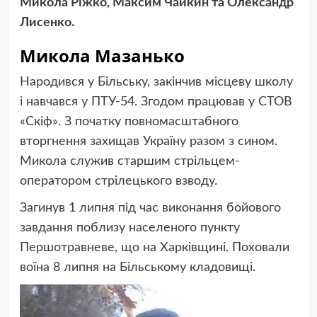
Микола Ріжко, Максим Чайкин та Олександр
Лисенко.
Микола Мазанько
Народився у Більську, закінчив місцеву школу
і навчався у ПТУ-54. Згодом працював у СТОВ
«Скіф». З початку повномасштабного
вторгнення захищав Україну разом з сином.
Микола служив старшим стрільцем-
оператором стрілецького взводу.
Загинув 1 липня під час виконання бойового
завдання поблизу населеного пункту
Першотравневе, що на Харківщині. Поховали
воїна 8 липня на Більському кладовищі.