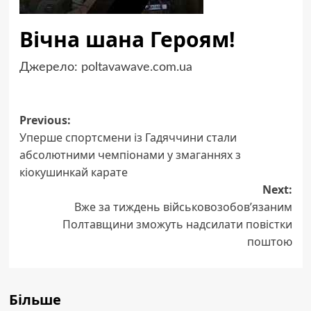
Вічна шана Героям!
Джерело:
poltavawave.com.ua
Post
Previous:
Уперше спортсмени із Гадяччини стали
navigation
абсолютними чемпіонами у змаганнях з
кіокушинкай карате
Next:
Вже за тиждень військовозобов’язаним
Полтавщини зможуть надсилати повістки
поштою
Більше