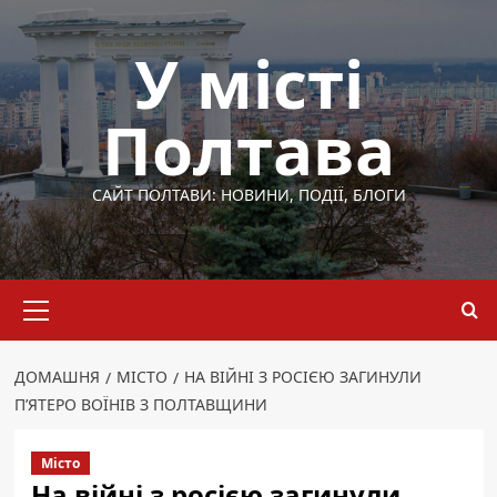
Перейти
до
У місті
вмісту
Полтава
САЙТ ПОЛТАВИ: НОВИНИ, ПОДІЇ, БЛОГИ
Основне
меню
ДОМАШНЯ
МІСТО
НА ВІЙНІ З РОСІЄЮ ЗАГИНУЛИ
П’ЯТЕРО ВОЇНІВ З ПОЛТАВЩИНИ
Місто
На війні з росією загинули