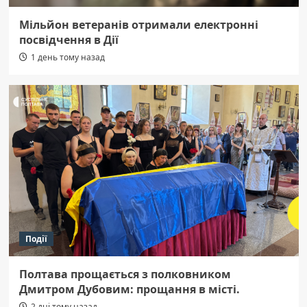
Мільйон ветеранів отримали електронні
посвідчення в Дії
1 день тому назад
Події
Полтава прощається з полковником
Дмитром Дубовим: прощання в місті.
2 дні тому назад