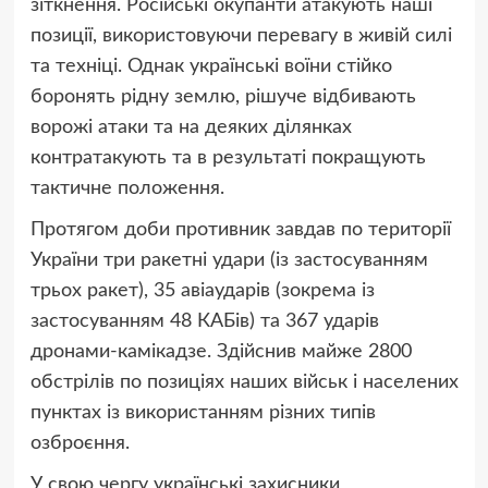
зіткнення. Російські окупанти атакують наші
позиції, використовуючи перевагу в живій силі
та техніці. Однак українські воїни стійко
боронять рідну землю, рішуче відбивають
ворожі атаки та на деяких ділянках
контратакують та в результаті покращують
тактичне положення.
Протягом доби противник завдав по території
України три ракетні удари (із застосуванням
трьох ракет), 35 авіаударів (зокрема із
застосуванням 48 КАБів) та 367 ударів
дронами-камікадзе. Здійснив майже 2800
обстрілів по позиціях наших військ і населених
пунктах із використанням різних типів
озброєння.
У свою чергу українські захисники