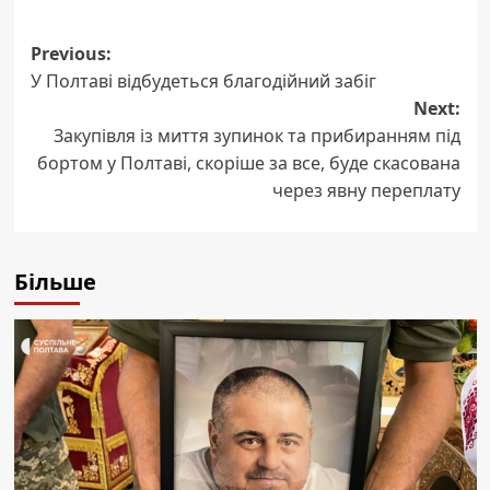
Post
Previous:
У Полтаві відбудеться благодійний забіг
navigation
Next:
Закупівля із миття зупинок та прибиранням під
бортом у Полтаві, скоріше за все, буде скасована
через явну переплату
Більше