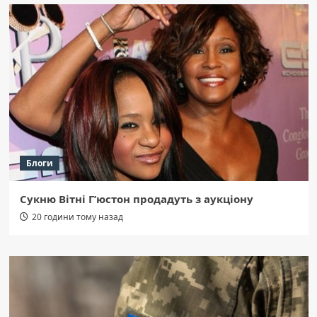
Блоги
Сукню Вітні Г’юстон продадуть з аукціону
20 години тому назад