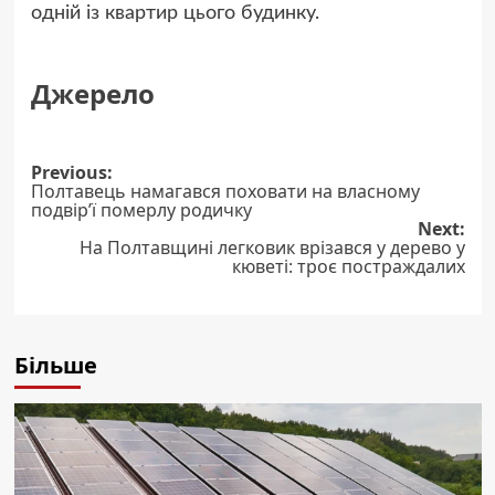
одній із квартир цього будинку.
Джерело
Post
Previous:
Полтавець намагався поховати на власному
navigation
подвір’ї померлу родичку
Next:
На Полтавщині легковик врізався у дерево у
кюветі: троє постраждалих
Більше