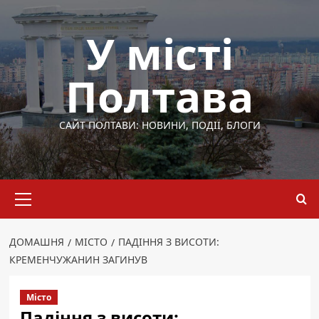
Перейти
до
У місті
вмісту
Полтава
САЙТ ПОЛТАВИ: НОВИНИ, ПОДІЇ, БЛОГИ
Основне
меню
ДОМАШНЯ
МІСТО
ПАДІННЯ З ВИСОТИ:
КРЕМЕНЧУЖАНИН ЗАГИНУВ
Місто
Падіння з висоти: