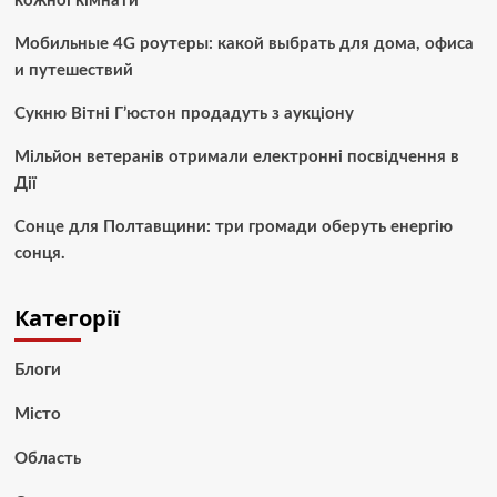
кожної кімнати
Мобильные 4G роутеры: какой выбрать для дома, офиса
и путешествий
Сукню Вітні Г’юстон продадуть з аукціону
Мільйон ветеранів отримали електронні посвідчення в
Дії
Сонце для Полтавщини: три громади оберуть енергію
сонця.
Категорії
Блоги
Місто
Область