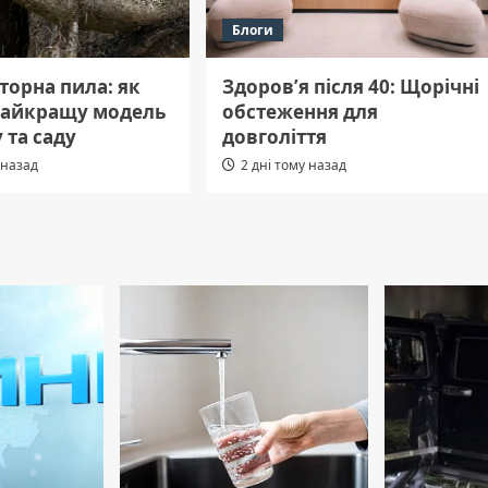
Блоги
торна пила: як
Здоров’я після 40: Щорічні
найкращу модель
обстеження для
 та саду
довголіття
 назад
2 дні тому назад