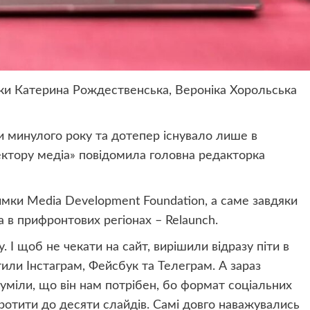
ки Катерина Рождественська, Вероніка Хорольська
ни минулого року та дотепер існувало лише в
ектору медіа» повідомила головна редакторка
римки Media Development Foundation, а саме завдяки
а в прифронтових регіонах – Relaunch.
 І щоб не чекати на сайт, вирішили відразу піти в
или Інстаграм, Фейсбук та Телеграм. А зараз
озуміли, що він нам потрібен, бо формат соціальних
ротити до десяти слайдів. Самі довго наважувались