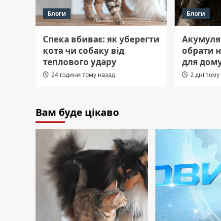
Блоги
Блоги
Спека вбиває: як уберегти
Акумуля
кота чи собаку від
обрати 
теплового удару
для дому
24 години тому назад
2 дні тому
Вам буде цікаво