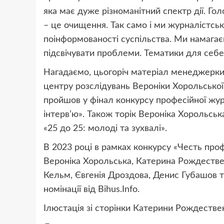
яка має дуже різноманітний спектр дії. Гол
– це очищення. Так само і ми журналістс
поінформованості суспільства. Ми намагає
підсвічувати проблеми. Тематики для себ
Нагадаємо, цьогоріч матеріал менеджерки 
центру розслідувань Вероніки Хорольської
пройшов у фінал конкурсу професійної жур
інтерв’ю». Також торік Вероніка Хорольсь
«25 до 25: молоді та зухвалі».
В 2023 році в рамках конкурсу «Честь проф
Вероніка Хорольська, Катерина Рождестве
Кельм, Євгенія Дроздова, Денис Губашов т
номінації від Bihus.Info.
Ілюстація зі сторінки Катерини Рождестве