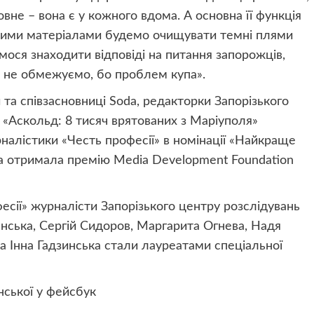
овне – вона є у кожного вдома. А основна її функція
ькими матеріалами будемо очищувати темні плями
мося знаходити відповіді на питання запорожців,
е не обмежуємо, бо проблем купа».
та співзасновниці Soda, редакторки Запорізького
 «Аскольд: 8 тисяч врятованих з Маріуполя»
налістики «Честь професії» в номінації «Найкраще
ка отримала премію Media Development Foundation
есії» журналісти Запорізького центру розслідувань
нська, Сергій Сидоров, Маргарита Огнева, Надя
а Інна Гадзинська стали лауреатами спеціальної
нської у фейсбук