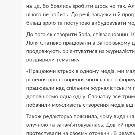
на це, бо боялись зробити щось не так. Ал
нічого не робить. До речі, завдяки цій про
більш зріло та поступово вибудовувати мед
До того як створити Soda, співзасновниці
Лілія Статівко працювали в Запорізькому ц
продовжують орієнтуватися на журналістик
розширили тематику.
«Працюючи втрьох в одному медіа, ми мали 
рішення про створення чогось свого форму
працювали над спільним журналістським п
доповнюємо одна одну. Спочатку все трима
побачили можливість створення медіа від M
Також редакторка пояснила, чому видання 
влучною та запам’ятовувалась. Довгий про
протестували на своєму оточенні. В резул