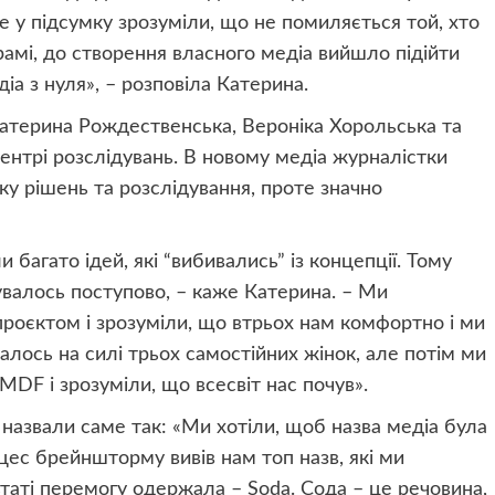
е у підсумку зрозуміли, що не помиляється той, хто
грамі, до створення власного медіа вийшло підійти
іа з нуля», – розповіла Катерина.
 Катерина Рождественська, Вероніка Хорольська та
ентрі розслідувань. В новому медіа журналістки
у рішень та розслідування, проте значно
багато ідей, які “вибивались” із концепції. Тому
валось поступово, – каже Катерина. – Ми
роєктом і зрозуміли, що втрьох нам комфортно і ми
лось на силі трьох самостійних жінок, але потім ми
DF і зрозуміли, що всесвіт нас почув».
назвали саме так: «Ми хотіли, щоб назва медіа була
цес брейншторму вивів нам топ назв, які ми
ьтаті перемогу одержала – Soda. Сода – це речовина,