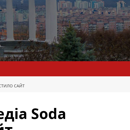
СТИЛО САЙТ
едіа Soda
йт