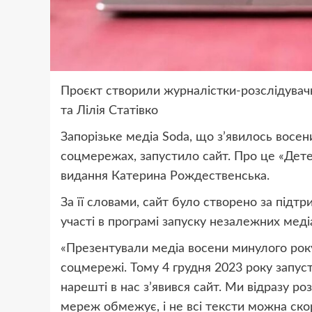
Проєкт створили журналістки-розслідувач
та Лілія Статівко
Запорізьке медіа Soda, що з’явилось восе
соцмережах, запустило сайт. Про це «Дет
видання Катерина Рождественська.
За її словами, сайт було створено за підт
участі в програмі запуску незалежних меді
«Презентували медіа восени минулого року.
соцмережі. Тому 4 грудня 2023 року запуст
нарешті в нас з’явився сайт. Ми відразу р
мереж обмежує, і не всі тексти можна ско