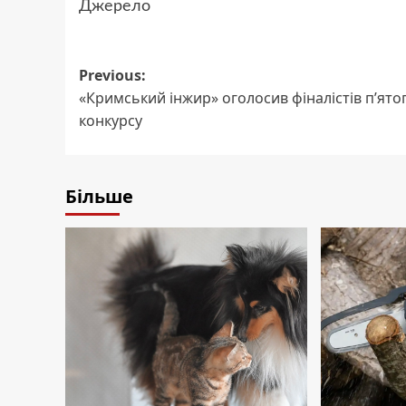
Джерело
Post
Previous:
«Кримський інжир» оголосив фіналістів п’ято
navigation
конкурсу
Більше