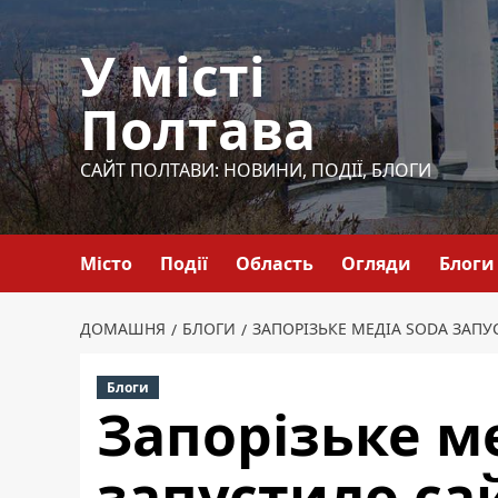
Перейти
до
У місті
вмісту
Полтава
САЙТ ПОЛТАВИ: НОВИНИ, ПОДІЇ, БЛОГИ
Місто
Події
Область
Огляди
Блоги
ДОМАШНЯ
БЛОГИ
ЗАПОРІЗЬКЕ МЕДІА SODA ЗАПУ
Блоги
Запорізьке м
запустило са