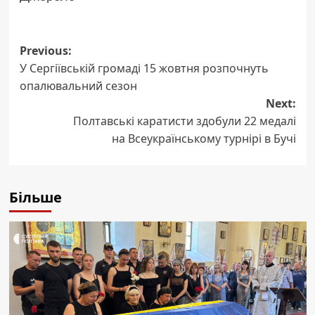
Post
Previous:
У Сергіївській громаді 15 жовтня розпочнуть
navigation
опалювальний сезон
Next:
Полтавські каратисти здобули 22 медалі
на Всеукраїнському турнірі в Бучі
Більше