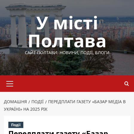
Перейти
до
У місті
вмісту
Полтава
САЙТ ПОЛТАВИ: НОВИНИ, ПОДІЇ, БЛОГИ
Основне
меню
ДОМАШНЯ
ПОДІЇ
ПЕРЕДПЛАТИ ГАЗЕТУ «БАЗАР МЕДІА В
УКРАЇНІ» НА 2025 РІК
Події
Передплати газету «Базар