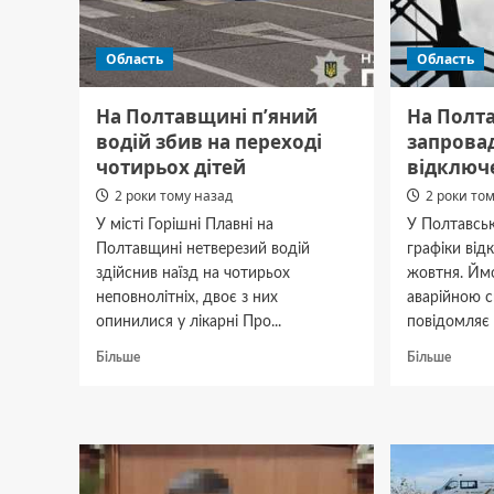
Область
Область
На Полтавщині п’яний
На Полт
водій збив на переході
запрова
чотирьох дітей
відключ
2 роки тому назад
2 роки то
У місті Горішні Плавні на
У Полтавськ
Полтавщині нетверезий водій
графіки від
здійснив наїзд на чотирьох
жовтня. Ймо
неповнолітніх, двоє з них
аварійною с
опинилися у лікарні Про...
повідомляє 
Докладніше
Докла
Більше
Більше
про
про
На
На
Полтавщині
Полта
п’яний
запро
водій
аварійн
збив
відкл