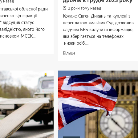
дронів в грудні 2023 року
му назад
2 роки тому назад
тавської обласної ради
иченко від фракції
Колаж: Євген Дикань та куплені з
о" відсудив статус
переплатою «мавіки» Суд дозволив
валідністю, якого його
слідчим БЕБ вилучити інформацію,
висновком МСЕК...
яка зберігається на телефонах
низки осіб....
дніше
Докладніше
Більше
ат
про
ської
Слідчі
ди
дії
БЕБ
щодо
ув
Євгена
Диканя
ану
проведені
дність
в
рамках
кримінальної
справи
по
закупівлі