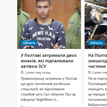
на
елект
переході
чотирьох
дітей
Область
Область
У Полтаві затримали двох
На Полт
юнаків, які підпалювали
знешкод
автівки ЗСУ
частини
2 роки тому назад
2 роки то
Правоохоронці затримали у Полтаві
Після повіт
ще двох поплічників російських
Полтавщині
спецслужб, які підпалювали
знаходять в
службові авто Сил оборони Про це
це передає 
інформує RegioNews із...
посиланням 
Вибухотехні
Докладніше