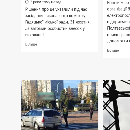
2 роки тому назад
Кошти мают
організації
Рішення про це ухвалили під час
електропост
засідання виконавчого комітету
підприємст
Гадяцької міської ради, 31 жовтня.
Полтавської
За вагомий особистий внесок у
проект ріше
вихованні...
допомогти 
Докладніше
Більше
про
Докла
Більше
Матір
про
5
Полта
дітей
міськр
із
планує
Гадяча
надат
представлять
теплое
до
31 мл
присвоєння
грн
почесного
звання
“Матір-
героїня”