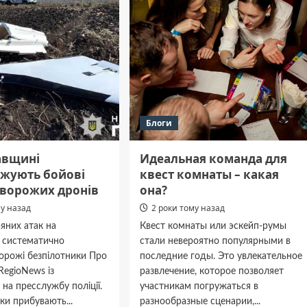
рики
під
час
слідчих
дій
Бюро
економічної
безпеки
Блоги
авщині
Идеальная команда для
жують бойові
квест комнаты – какая
 ворожих дронів
она?
му назад
2 роки тому назад
ряних атак на
Квест комнаты или эскейп-румы
 систематично
стали невероятно популярными в
орожі безпілотники Про
последние годы. Это увлекательное
RegioNews із
развлечение, которое позволяет
на пресслужбу поліції.
участникам погружаться в
ки прибувають...
разнообразные сценарии,...