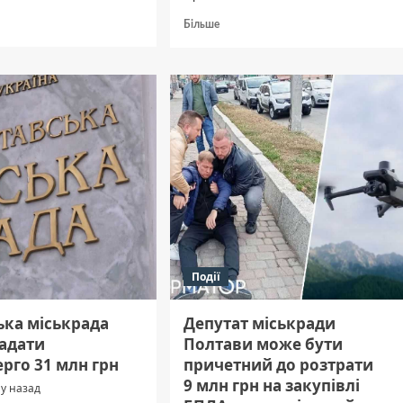
дніше
Докладніше
Більше
про
Гадяч
о
з
робочим
ву
візитом
рівських
відвідав
в
очільник
Полтавської
і
ОВА
Філіп
Пронін
Події
ька міськрада
Депутат міськради
надати
Полтави може бути
рго 31 млн грн
причетний до розтрати
9 млн грн на закупівлі
му назад