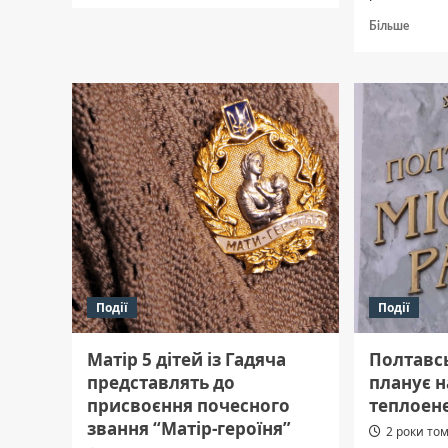
У
Докла
Більше
Полтавській
про
міськраді
Що
скликають
відом
сесію:
про
перелік
забудо
питань
Пушка
ставкі
у
Полтав
Події
Події
Матір 5 дітей із Гадяча
Полтавс
представлять до
планує 
присвоєння почесного
теплоене
звання “Матір-героїня”
2 роки то