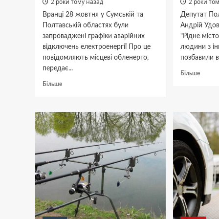
2 роки тому назад
2 роки то
Вранці 28 жовтня у Сумській та
Депутат Пол
Полтавській областях були
Андрій Удов
запроваджені графіки аварійних
"Рідне міст
відключень електроенергії Про це
людини з ін
повідомляють місцеві обленерго,
позбавили 
передає...
Докла
Більше
про
Докладніше
Більше
Депут
про
Полтав
У
облра
двох
через
областях
суд
України
поверн
після
собі
нічних
скасов
обстрілів
інвалі
запровадили
аварійні
відключення
електрики