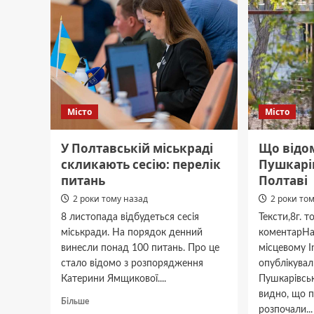
Місто
Місто
У Полтавській міськраді
Що відо
скликають сесію: перелік
Пушкарів
питань
Полтаві
2 роки тому назад
2 роки то
8 листопада відбудеться сесія
Тексти,8г. 
міськради. На порядок денний
коментарНап
винесли понад 100 питань. Про це
місцевому I
стало відомо з розпорядження
опублікувал
Катерини Ямщикової....
Пушкарівськ
видно, що 
Докладніше
Більше
розпочали...
про