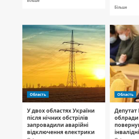
Більше
про
Докла
Більше
У
про
Полтаві
На
затримали
Полта
двох
знешк
юнаків,
бойові
які
частин
підпалювали
ворож
автівки
дронів
ЗСУ
Область
Область
У двох областях України
Депутат
після нічних обстрілів
облради 
запровадили аварійні
повернув
відключення електрики
інвалідн