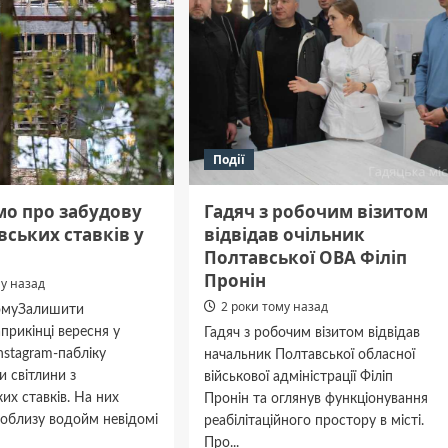
Події
мо про забудову
Гадяч з робочим візитом
ських ставків у
відвідав очільник
Полтавської ОВА Філіп
Пронін
му назад
2 роки тому назад
томуЗалишити
рикінці вересня у
Гадяч з робочим візитом відвідав
nstagram-пабліку
начальник Полтавської обласної
и світлини з
військової адміністрації Філіп
их ставків. На них
Пронін та оглянув функціонування
поблизу водойм невідомі
реабілітаційного простору в місті.
Про...