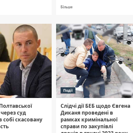
дніше
Докладніше
Більше
про
Идеальная
вщині
команда
оджують
для
квест
и
комнаты
их
–
какая
она?
Події
 Полтавської
Слідчі дії БЕБ щодо Євгена
через суд
Диканя проведені в
 собі скасовану
рамках кримінальної
ість
справи по закупівлі