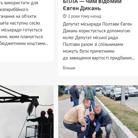
БПЛА — чим відомий
ь використати для
Євген Дикань
 безперебійного
2 роки тому назад
ачання на об’єкти
ваНа наступну сесію
Депутат міськради Полтави Євген
 міськради готується
Дикань користується допомогою
ння, яким планується
колег Депутат міської ради
бюджетними коштами...
Полтави разом зі спільниками
можуть бути причетними
дніше
до завищення вартості придбаних...
вська
Докладніше
Більше
ада
про
Депутат
и
міськради
нерго
Полтави
н
може
бути
причетний
до розтрати
9 млн
грн
на закупівлі
БПЛА —