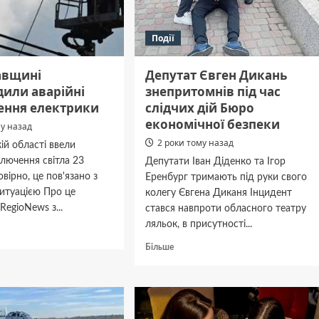
чим
відомий
Події
Євген
Дикань
авщині
Депутат Євген Дикань
дили аварійні
знепритомнів під час
ення електрики
слідчих дій Бюро
економічної безпеки
му назад
2 роки тому назад
ій області ввели
ключення світла 23
Депутати Іван Діденко та Ігор
вірно, це пов'язано з
Еренбург тримають під руки свого
итуацією Про це
колегу Євгена Диканя Інцидент
RegioNews з...
стався навпроти обласного театру
ляльок, в присутності...
дніше
Докладніше
Більше
про
вщині
Депутат
вадили
Євген
і
Дикань
ючення
знепритомнів