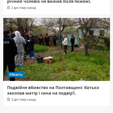
річний чоловік не вижив після пожежі.
2 дні тому назад
Область
Подвійне вбивство на Полтавщині: батько
закопав матір і сина на подвір’ї.
3 дні тому назад