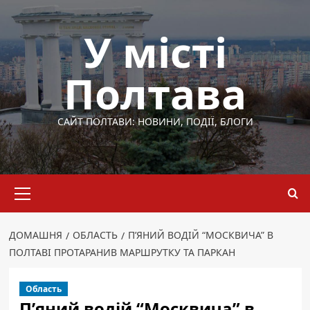
Перейти
до
У місті
вмісту
Полтава
САЙТ ПОЛТАВИ: НОВИНИ, ПОДІЇ, БЛОГИ
Основне
меню
ДОМАШНЯ
ОБЛАСТЬ
П’ЯНИЙ ВОДІЙ “МОСКВИЧА” В
ПОЛТАВІ ПРОТАРАНИВ МАРШРУТКУ ТА ПАРКАН
Область
П’яний водій “Москвича” в