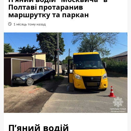
Полтаві протаранив
маршрутку та паркан
1 місяць тому назад
П’яний водій