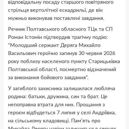
відповідальну посаду старшого повітряного
стрільця вертолітної ескадрильї, де він
мужньо виконував поставлені завдання.
Речник Полтавського обласного ТЦк та СП
Роман Істомін підтвердив трагічну подію:
“Молодший сержант Деряга Михайло
Васильович героїчно загинув 30 червня 2026
року поблизу населеного пункту Старицьківка
Полтавської області, посмертно відзначений
за виконання бойового завдання”.
У загиблого захисника залишилася любляча
родина: батьки, дружина, син та брат. Це
непоправна втрата для них. Прощання з
героєм відбудеться 7 липня у селі Андріївка,
на сільському кладовищі. Пам’ять про
Михайла Дерягу навіки залишиться в серцях