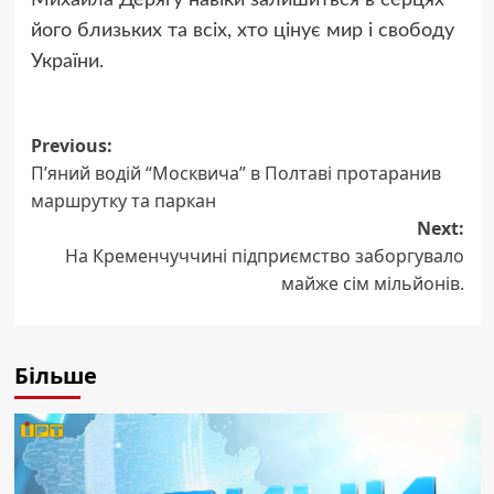
його близьких та всіх, хто цінує мир і свободу
України.
Post
Previous:
П’яний водій “Москвича” в Полтаві протаранив
navigation
маршрутку та паркан
Next:
На Кременчуччині підприємство заборгувало
майже сім мільйонів.
Більше