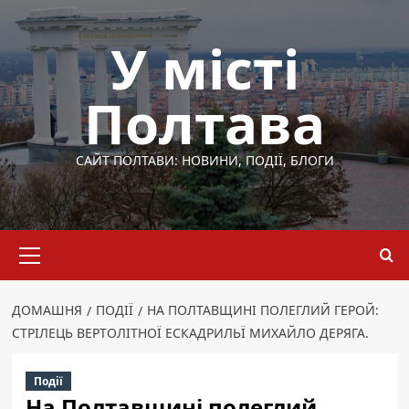
Перейти
до
У місті
вмісту
Полтава
САЙТ ПОЛТАВИ: НОВИНИ, ПОДІЇ, БЛОГИ
Основне
меню
ДОМАШНЯ
ПОДІЇ
НА ПОЛТАВЩИНІ ПОЛЕГЛИЙ ГЕРОЙ:
СТРІЛЕЦЬ ВЕРТОЛІТНОЇ ЕСКАДРИЛЬЇ МИХАЙЛО ДЕРЯГА.
Події
На Полтавщині полеглий