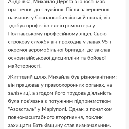
Андріївка, Михайло Деряга з юності мав
прагнення до служіння. Після завершення
навчання у Соколовобалківській школі, він
здобув професію електромонтера у
Полтавському професійному ліцеї. Свою
строкову службу він проходив у лавах 95-ї
окремої аеромобільної бригади, де заклав
основи військової дисципліни та бойової
майстерності.
Життєвий шлях Михайла був різноманітним:
він працював у правоохоронних органах, на
залізниці, а згодом його трудова діяльність
була пов’язана з потужним підприємством
“Азовсталь” у Маріуполі. Однак, з початком
повномасштабного вторгнення, поклик
захищати Батьківщину став визначальним.