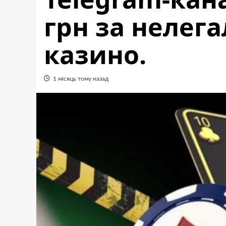
грн за нелег
казино.
1 місяць тому назад