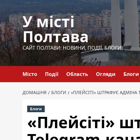
Перейти
до
У місті
вмісту
Полтава
САЙТ ПОЛТАВИ: НОВИНИ, ПОДІЇ, БЛОГИ
Місто
Події
Область
Огляди
Блоги
ДОМАШНЯ
БЛОГИ
«ПЛЕЙСІТІ» ШТРАФУЄ АДМІНА 
Блоги
«Плейсіті» ш
Telegram-кана