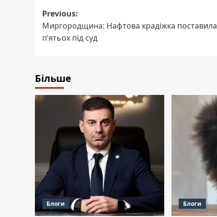
Post
Previous:
Миргородщина: Нафтова крадіжка поставила
navigation
п’ятьох під суд
Більше
Блоги
Блоги