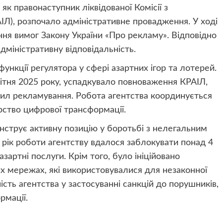
, як правонаступник ліквідованої Комісії з
ІЛ), розпочало адміністративне провадження. У ході
ня вимог Закону України «Про рекламу». Відповідно
адміністративну відповідальність.
функції регулятора у сфері азартних ігор та лотерей.
вітня 2025 року, успадкувало повноваження КРАІЛ,
ил рекламування. Робота агентства координується
рство цифрової трансформації.
монструє активну позицію у боротьбі з нелегальним
 рік роботи агентству вдалося заблокувати понад 4
азартні послуги. Крім того, було ініційовано
их мережах, які використовувалися для незаконної
ість агентства у застосуванні санкцій до порушників,
рмації.