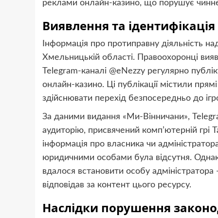
реклами онлайн-казино, що порушує чинне
Виявлення та ідентифікаці
Інформація про протиправну діяльність на
Хмельницькій області. Правоохоронці вияв
Telegram-каналі @eNezzy регулярно публі
онлайн-казино. Ці публікації містили прям
здійснювати перехід безпосередньо до іг
За даними видання «Ми-Вінничани», Teleg
аудиторію, присвячений комп’ютерній грі Ta
інформація про власника чи адміністратора
юридичними особами була відсутня. Однак,
вдалося встановити особу адміністратора 
відповідав за контент цього ресурсу.
Наслідки порушення законо