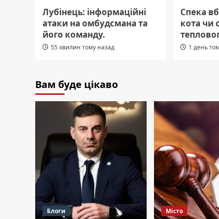
Лубінець: інформаційні
Спека вб
атаки на омбудсмана та
кота чи 
його команду.
теплово
55 хвилин тому назад
1 день то
Вам буде цікаво
Блоги
Місто