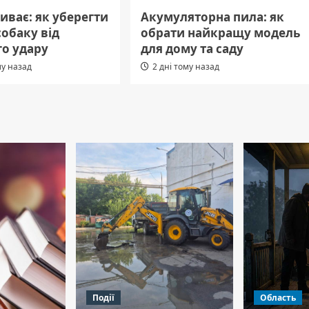
иває: як уберегти
Акумуляторна пила: як
собаку від
обрати найкращу модель
го удару
для дому та саду
му назад
2 дні тому назад
Події
Область