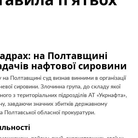
надрах: на Полтавщині
адачів нафтової сировини
на Полтавщині суд визнав винними в організації
евої сировини. Злочинна група, до складу якої
ного з територіальних підрозділів АТ «Укрнафта»,
у, завдаючи значних збитків державному
а Полтавської обласної прокуратури.
яльності