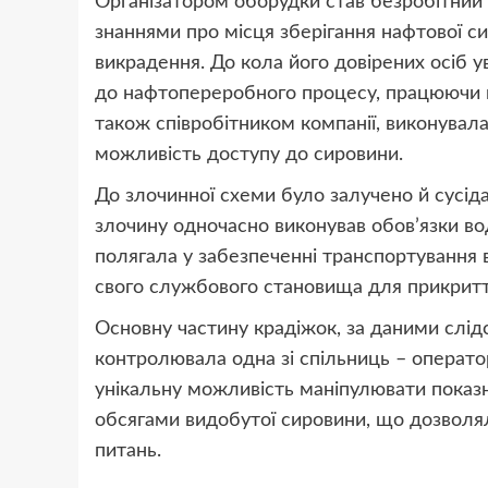
Організатором оборудки став безробітний
знаннями про місця зберігання нафтової си
викрадення. До кола його довірених осіб 
до нафтопереробного процесу, працюючи в 
також співробітником компанії, виконувала
можливість доступу до сировини.
До злочинної схеми було залучено й сусіда
злочину одночасно виконував обов’язки вод
полягала у забезпеченні транспортування 
свого службового становища для прикриття
Основну частину крадіжок, за даними слідс
контролювала одна зі спільниць – оператор
унікальну можливість маніпулювати показн
обсягами видобутої сировини, що дозволяло
питань.