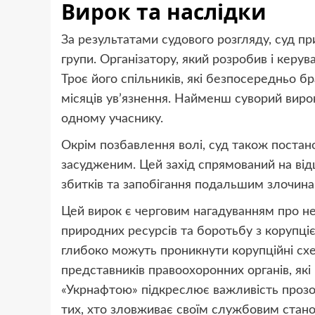
Вирок та наслідки
За результатами судового розгляду, суд пр
групи. Організатору, який розробив і керу
Троє його спільників, які безпосередньо бр
місяців ув’язнення. Найменш суворий виро
одному учаснику.
Окрім позбавлення волі, суд також постан
засудженим. Цей захід спрямований на ві
збитків та запобігання подальшим злочина
Цей вирок є черговим нагадуванням про н
природних ресурсів та боротьбу з корупці
глибоко можуть проникнути корупційні схе
представників правоохоронних органів, які
«Укрнафтою» підкреслює важливість прозор
тих, хто зловживає своїм службовим стан