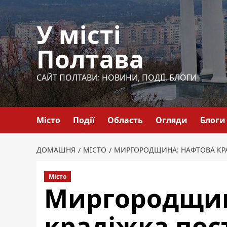
Перейти
до
У місті
вмісту
Полтава
САЙТ ПОЛТАВИ: НОВИНИ, ПОДІЇ, БЛОГИ
Місто
Події
Область
Огляди
Блоги
ДОМАШНЯ
МІСТО
МИРГОРОДЩИНА: НАФТОВА КРА
Місто
Миргородщин
крадіжка пос