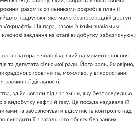
 мешканець району, який, скориставшись своїми
ровини, разом із спільниками розробив план її
увійшло подружжя, яке мало безпосередній доступ
«Укрнафті». Ця пара, разом із їхнім знайомим,
 ключові завдання на етапі видобутку, забезпечуючи
 організатора – чоловіка, який на момент скоєння
ія та депутата сільської ради. Його роль, ймовірно,
викраденої сировини та, можливо, у використанні
 злочинної діяльності.
тва, здійснювали під час зміни, яку безпосередньо
 з видобутку нафти й газу. Ця посада надавала їй
иками та забезпечувати відсутність контролю над
 виводити її з загального обсягу без зайвих