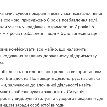
изначив суворі покарання всім учасникам злочинної
вав схемою, присуджено 8 років позбавлення волі.
али участь у крадіжках, отримали по 7 років і 6
к – 7 років позбавлення волі – було винесено ще
овив конфіскувати все майно, що належить
дшкодування завданих державному підприємству
м.
еобхідність посилення контролю за використанням
єю. Випадок на Полтавщині демонструє, наскільки
ми, залучаючи до злочинної діяльності навіть
 мають забезпечувати законність. Ситуація з
ості у видобувній галузі та суворого покарання для
овищем заради особистої вигоди.