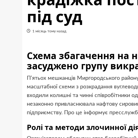
під суд
1 місяць тому назад
Схема збагачення на 
засуджено групу викр
П’ятьох мешканців Миргородського району 
масштабної схеми з розкрадання вуглеводн
входили колишні та чинні співробітники од
незаконно привласнювала нафтову сировин
підприємству. Про це інформує пресслужб
Ролі та методи злочинної ді