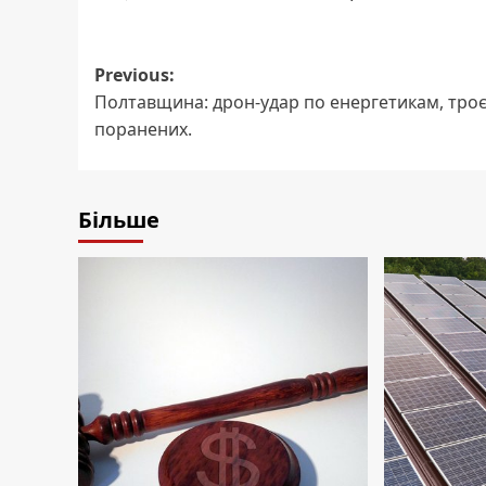
Post
Previous:
Полтавщина: дрон-удар по енергетикам, тро
navigation
поранених.
Більше