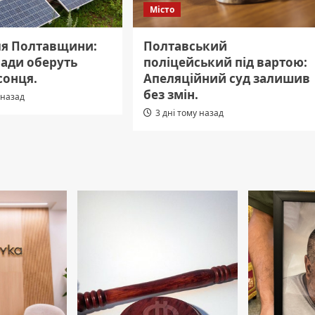
Місто
ля Полтавщини:
Полтавський
мади оберуть
поліцейський під вартою:
сонця.
Апеляційний суд залишив
без змін.
 назад
3 дні тому назад