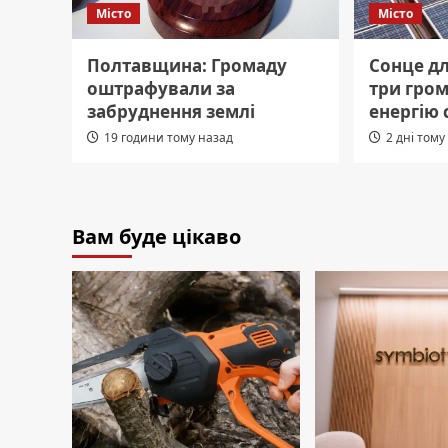
Місто
Місто
Полтавщина: Громаду
Сонце д
оштрафували за
три гро
забруднення землі
енергію 
19 години тому назад
2 дні тому
Вам буде цікаво