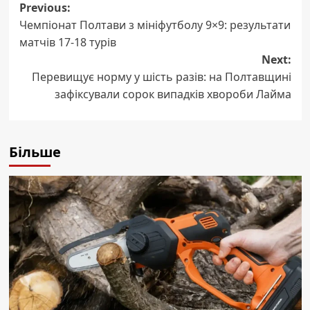
Post
Previous:
Чемпіонат Полтави з мініфутболу 9×9: результати
navigation
матчів 17-18 турів
Next:
Перевищує норму у шість разів: на Полтавщині
зафіксували сорок випадків хвороби Лайма
Більше