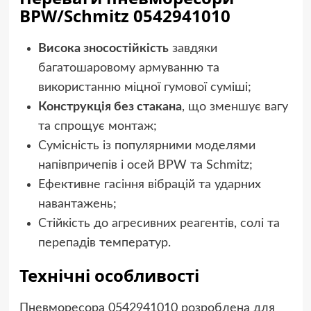
BPW/Schmitz 0542941010
Висока зносостійкість
завдяки
багатошаровому армуванню та
використанню міцної гумової суміші;
Конструкція без стакана
, що зменшує вагу
та спрощує монтаж;
Сумісність із популярними моделями
напівпричепів і осей BPW та Schmitz;
Ефективне гасіння вібрацій та ударних
навантажень;
Стійкість до агресивних реагентів, солі та
перепадів температур.
Технічні особливості
Пневморесора 0542941010 розроблена для