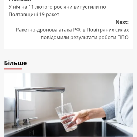
Post
У ніч на 11 лютого росіяни випустили по
navigation
Полтавщині 19 ракет
Next:
Ракетно-дронова атака РФ: в Повітряних силах
повідомили результати роботи ППО
Більше