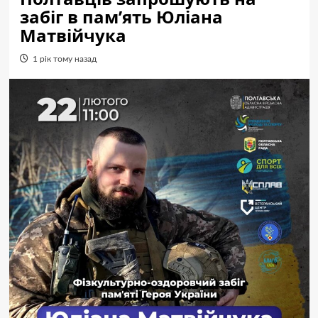
забіг в пам’ять Юліана
Матвійчука
1 рік тому назад