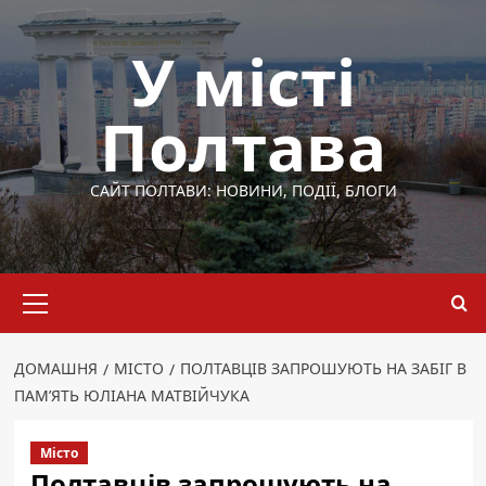
Перейти
до
У місті
вмісту
Полтава
САЙТ ПОЛТАВИ: НОВИНИ, ПОДІЇ, БЛОГИ
Основне
меню
ДОМАШНЯ
МІСТО
ПОЛТАВЦІВ ЗАПРОШУЮТЬ НА ЗАБІГ В
ПАМ’ЯТЬ ЮЛІАНА МАТВІЙЧУКА
Місто
Полтавців запрошують на