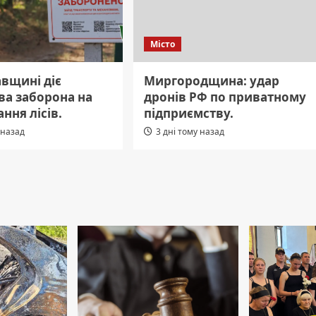
Місто
вщині діє
Миргородщина: удар
ва заборона на
дронів РФ по приватному
ання лісів.
підприємству.
 назад
3 дні тому назад