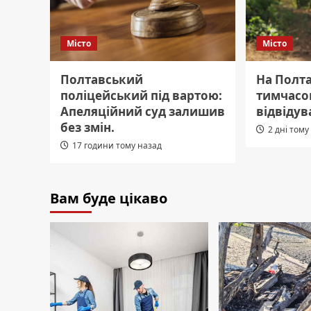
Місто
Місто
Полтавський
На Полта
поліцейський під вартою:
тимчасо
Апеляційний суд залишив
відвідув
без змін.
2 дні тому
17 години тому назад
Вам буде цікаво