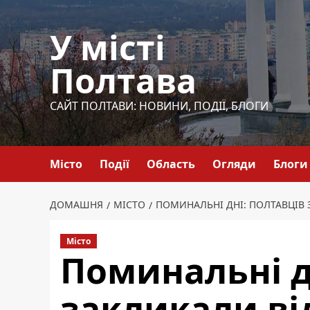
Перейти
до
У місті
вмісту
Полтава
САЙТ ПОЛТАВИ: НОВИНИ, ПОДІЇ, БЛОГИ
Місто
Події
Область
Огляди
Блоги
ДОМАШНЯ
МІСТО
ПОМИНАЛЬНІ ДНІ: ПОЛТАВЦІВ
Місто
Поминальні д
закликали ві