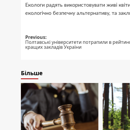
Екологи радять використовувати живі квіт
екологічно безпечну альтернативу, та зак
Post
Previous:
Полтавські університети потрапили в рейтин
navigation
кращих закладів України
Більше