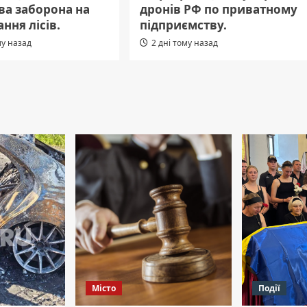
ва заборона на
дронів РФ по приватному
ання лісів.
підприємству.
му назад
2 дні тому назад
Місто
Події