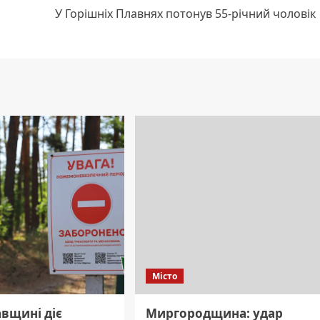
У Горішніх Плавнях потонув 55-річний чоловік
Місто
вщині діє
Миргородщина: удар