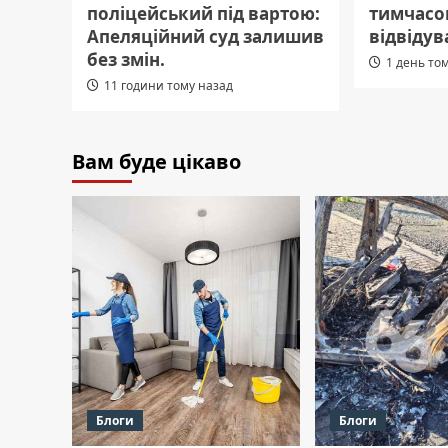
поліцейський під вартою:
тимчасо
Апеляційний суд залишив
відвідув
без змін.
1 день то
11 години тому назад
Вам буде цікаво
Блоги
Блоги