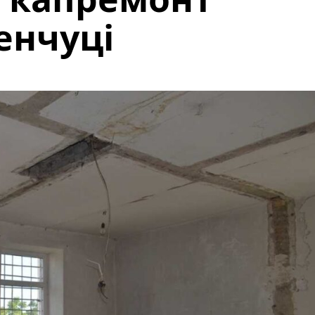
енчуці