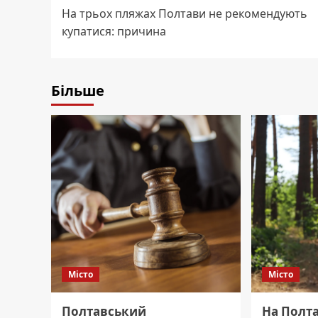
На трьох пляжах Полтави не рекомендують
navigation
купатися: причина
Більше
Місто
Місто
Полтавський
На Полта