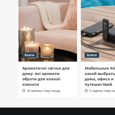
Блоги
Блоги
Ароматичні свічки для
Мобильные 4G
дому: які аромати
какой выбрать
обрати для кожної
дома, офиса и
кімнати
путешествий
39 хвилин тому назад
3 години тому н