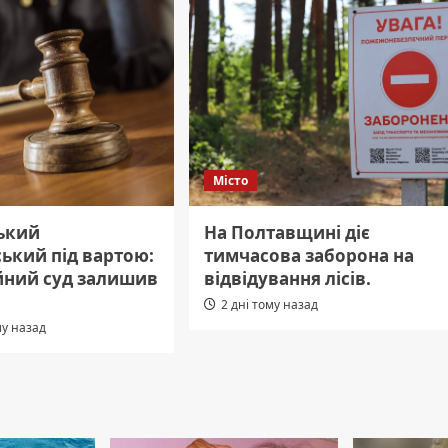
Місто
ький
На Полтавщині діє
ький під вартою:
тимчасова заборона на
йний суд залишив
відвідування лісів.
2 дні тому назад
му назад