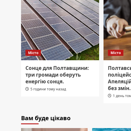
Місто
Місто
Сонце для Полтавщини:
Полтавс
три громади оберуть
поліцейс
енергію сонця.
Апеляці
без змін.
5 години тому назад
1 день то
Вам буде цікаво