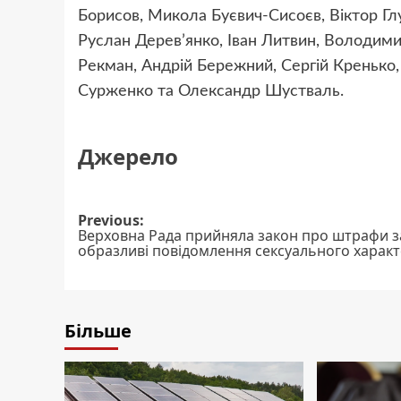
Борисов, Микола Буєвич-Сисоєв, Віктор Г
Руслан Дерев’янко, Іван Литвин, Володи
Рекман, Андрій Бережний, Сергій Кренько,
Сурженко та Олександр Шустваль.
Джерело
Post
Previous:
Верховна Рада прийняла закон про штрафи з
navigation
образливі повідомлення сексуального харак
Більше