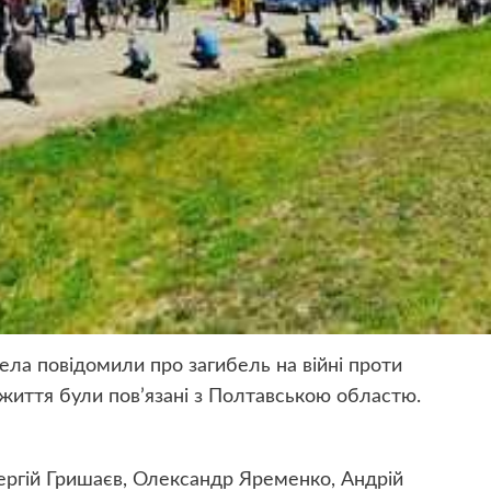
ла повідомили про загибель на війні проти
ї життя були пов’язані з Полтавською областю.
ргій Гришаєв, Олександр Яременко, Андрій