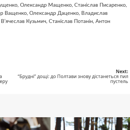
лущенко, Олександр Мащенко, Станіслав Писаренко,
мир Ващенко, Олександр Даценко, Владислав
 В’ячеслав Кузьмич, Станіслав Потанін, Антон
Next:
а
“Брудні” дощі: до Полтави знову дістанеться пил
теру
пустель