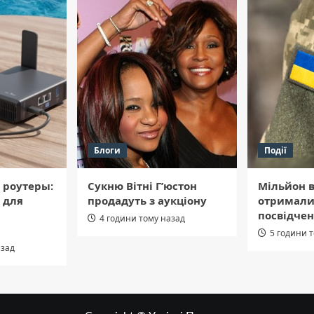
Блоги
Події
 роутеры:
Сукню Вітні Г’юстон
Мільйон в
 для
продадуть з аукціону
отримали
посвідчен
4 години тому назад
5 години 
азад