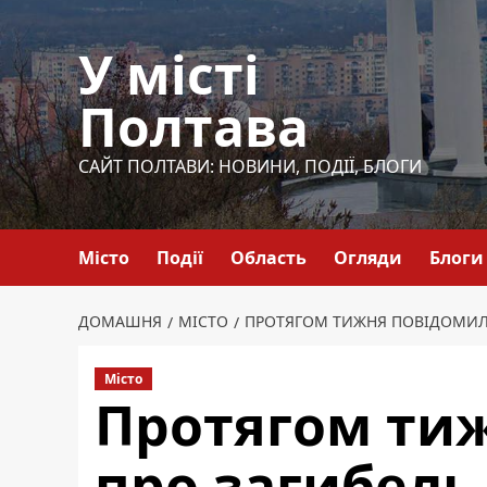
Перейти
до
У місті
вмісту
Полтава
САЙТ ПОЛТАВИ: НОВИНИ, ПОДІЇ, БЛОГИ
Місто
Події
Область
Огляди
Блоги
ДОМАШНЯ
МІСТО
ПРОТЯГОМ ТИЖНЯ ПОВІДОМИЛИ
Місто
Протягом ти
про загибель 