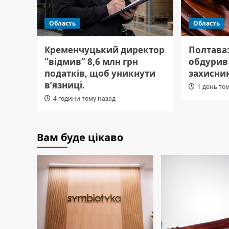
Область
Область
Кременчуцький директор
Полтава
“відмив” 8,6 млн грн
обдурив 
податків, щоб уникнути
захисник
в’язниці.
1 день то
4 години тому назад
Вам буде цікаво