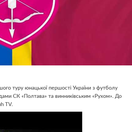
шого туру юнацької першості України з футболу
дами СК «Полтава» та винниківським «Рухом». До
uh TV.