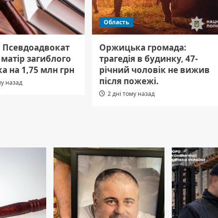
Область
: Псевдоадвокат
Оржицька громада:
матір загиблого
трагедія в будинку, 47-
а на 1,75 млн грн
річний чоловік не вижив
після пожежі.
му назад
2 дні тому назад