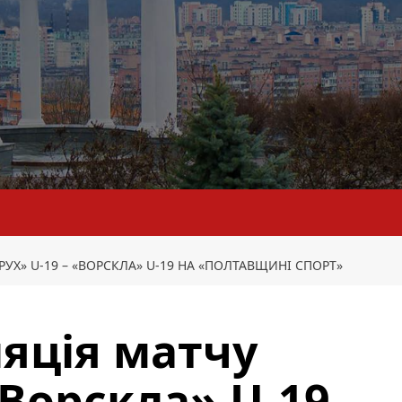
УХ» U-19 – «ВОРСКЛА» U-19 НА «ПОЛТАВЩИНІ СПОРТ»
яція матчу
«Ворскла» U-19