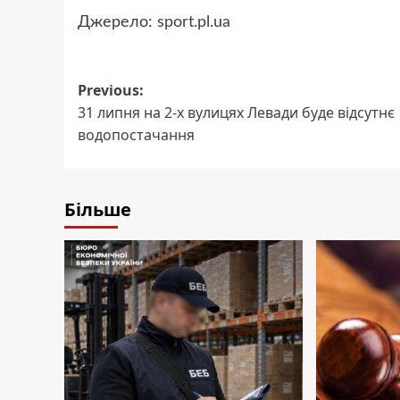
Джерело:
sport.pl.ua
Post
Previous:
31 липня на 2-х вулицях Левади буде відсутнє
navigation
водопостачання
Більше