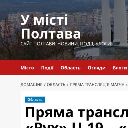
Перейти
до
У місті
вмісту
Полтава
САЙТ ПОЛТАВИ: НОВИНИ, ПОДІЇ, БЛОГИ
Місто
Події
Область
Огляди
Блоги
ДОМАШНЯ
ОБЛАСТЬ
ПРЯМА ТРАНСЛЯЦІЯ МАТЧУ «Р
Область
Пряма трансл
«Рух» U-19 – 