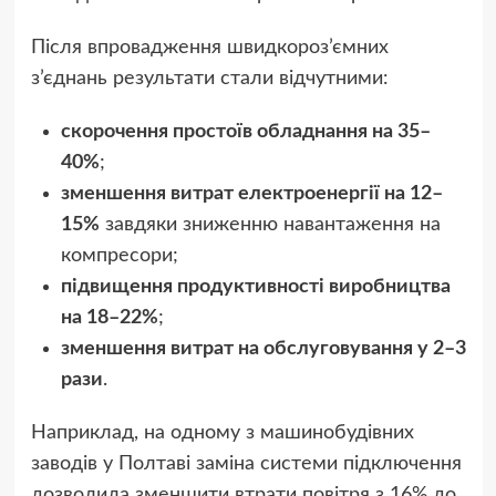
Після впровадження швидкороз’ємних
з’єднань результати стали відчутними:
скорочення простоїв обладнання на 35–
40%
;
зменшення витрат електроенергії на 12–
15%
завдяки зниженню навантаження на
компресори;
підвищення продуктивності виробництва
на 18–22%
;
зменшення витрат на обслуговування у 2–3
рази
.
Наприклад, на одному з машинобудівних
заводів у Полтаві заміна системи підключення
дозволила зменшити втрати повітря з 16% до