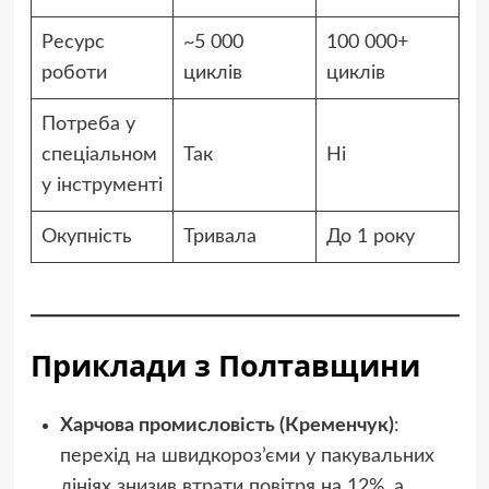
Ресурс
~5 000
100 000+
роботи
циклів
циклів
Потреба у
спеціальном
Так
Ні
у інструменті
Окупність
Тривала
До 1 року
Приклади з Полтавщини
Харчова промисловість (Кременчук)
:
перехід на швидкороз’єми у пакувальних
лініях знизив втрати повітря на 12%, а