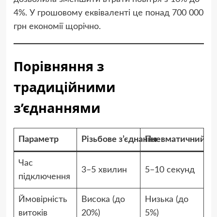
4%. У грошовому еквіваленті це понад 700 000
грн економії щорічно.
Порівняння з
традиційними
з’єднаннями
Параметр
Різьбове з’єднання
Пневматичний шв
Час
3–5 хвилин
5–10 секунд
підключення
Ймовірність
Висока (до
Низька (до
витоків
20%)
5%)