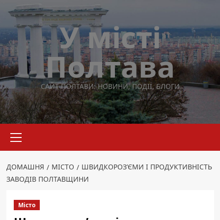
Перейти
до
У місті
вмісту
Полтава
САЙТ ПОЛТАВИ: НОВИНИ, ПОДІЇ, БЛОГИ
Основне
меню
ДОМАШНЯ
МІСТО
ШВИДКОРОЗ’ЄМИ І ПРОДУКТИВНІСТЬ
ЗАВОДІВ ПОЛТАВЩИНИ
Місто