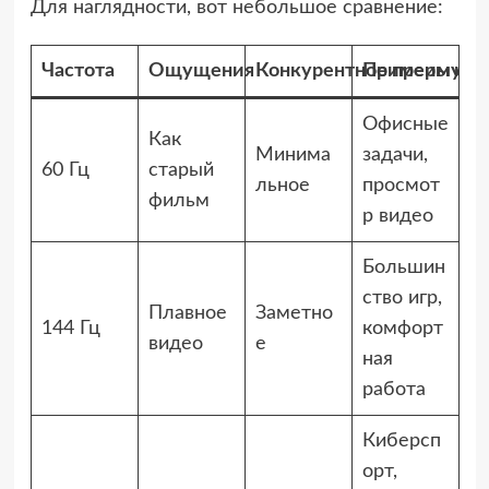
Для наглядности, вот небольшое сравнение:
Частота
Ощущения
Конкурентное преимуще
Примеры исп
Офисные
Как
Минима
задачи,
60 Гц
старый
льное
просмот
фильм
р видео
Большин
ство игр,
Плавное
Заметно
144 Гц
комфорт
видео
е
ная
работа
Киберсп
орт,