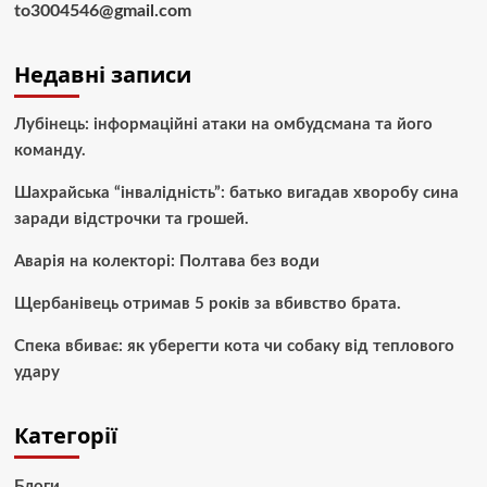
to3004546@gmail.com
Недавні записи
Лубінець: інформаційні атаки на омбудсмана та його
команду.
Шахрайська “інвалідність”: батько вигадав хворобу сина
заради відстрочки та грошей.
Аварія на колекторі: Полтава без води
Щербанівець отримав 5 років за вбивство брата.
Спека вбиває: як уберегти кота чи собаку від теплового
удару
Категорії
Блоги