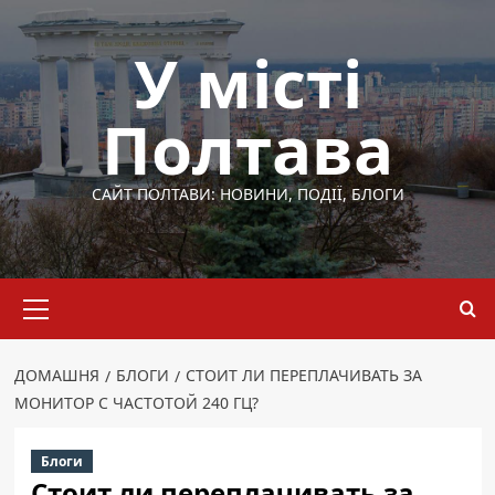
Перейти
до
У місті
вмісту
Полтава
САЙТ ПОЛТАВИ: НОВИНИ, ПОДІЇ, БЛОГИ
Основне
меню
ДОМАШНЯ
БЛОГИ
СТОИТ ЛИ ПЕРЕПЛАЧИВАТЬ ЗА
МОНИТОР С ЧАСТОТОЙ 240 ГЦ?
Блоги
Стоит ли переплачивать за