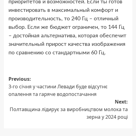
приоритетов и возможностей. Если ты готов
инвестировать в максимальный комфорт и
производительность, то 240 Гц – отличный
выбор. Если же бюджет ограничен, то 144 Гц
– достойная альтернатива, которая обеспечит
значительный прирост качества изображения
по сравнению со стандартными 60 Гц.
Post
Previous:
3-го січня у частини Левади буде відсутнє
navigation
опалення та гаряче водопостачання
Next:
Полтавщина лідирує за виробництвом молока та
зерна у 2024 році