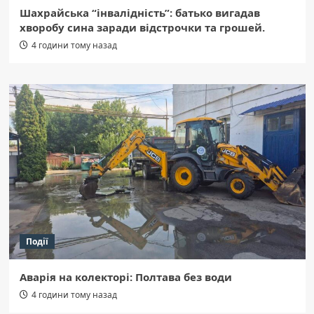
Шахрайська “інвалідність”: батько вигадав
хворобу сина заради відстрочки та грошей.
4 години тому назад
Події
Аварія на колекторі: Полтава без води
4 години тому назад