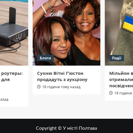
Блоги
Події
 роутеры:
Сукню Вітні Г’юстон
Мільйон в
 для
продадуть з аукціону
отримали
посвідчен
18 години тому назад
18 години
назад
Copyright © У місті Полтава