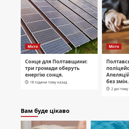
Місто
Місто
Сонце для Полтавщини:
Полтавс
три громади оберуть
поліцейс
енергію сонця.
Апеляці
без змін.
18 години тому назад
2 дні тому
Вам буде цікаво