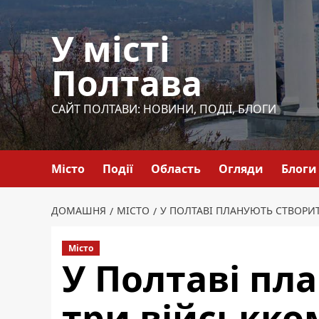
Перейти
до
У місті
вмісту
Полтава
САЙТ ПОЛТАВИ: НОВИНИ, ПОДІЇ, БЛОГИ
Місто
Події
Область
Огляди
Блоги
ДОМАШНЯ
МІСТО
У ПОЛТАВІ ПЛАНУЮТЬ СТВОРИ
Місто
У Полтаві пл
три військко