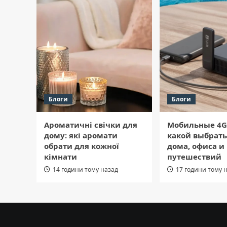
Блоги
Блоги
Ароматичні свічки для
Мобильные 4G
дому: які аромати
какой выбрать
обрати для кожної
дома, офиса и
кімнати
путешествий
14 години тому назад
17 години тому 