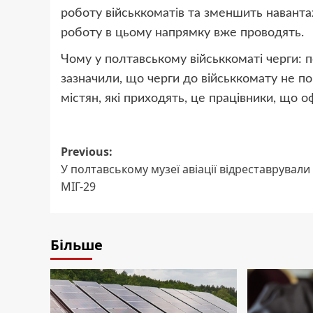
роботу військкоматів та зменшить наванта
роботу в цьому напрямку вже проводять.
Чому у полтавському військкоматі черги
зазначили, що черги до військкомату не пов
містян, які приходять, це працівники, що
Post
Previous:
У полтавському музеї авіації відреставрували
navigation
МІГ-29
Більше