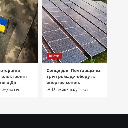
Місто
етеранів
Сонце для Полтавщини:
 електронні
три громади оберуть
ня в Дії
енергію сонця.
 тому назад
18 години тому назад