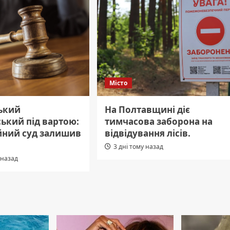
Місто
ький
На Полтавщині діє
ький під вартою:
тимчасова заборона на
йний суд залишив
відвідування лісів.
3 дні тому назад
 назад