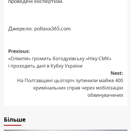
проведені експертизи.
Джерело:
poltava365.com
Post
Previous:
«Олімпія» громить богодухівську «Ніку-СМК»
navigation
і проходить далі в Кубку України
Next:
На Полтавщині цьогоріч зупинили майже 400
кримінальних справ через мобілізацію
обвинувачених
Більше