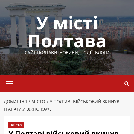
Перейти
до
У місті
вмісту
Полтава
САЙТ ПОЛТАВИ: НОВИНИ, ПОДІЇ, БЛОГИ
Основне
меню
ДОМАШНЯ
МІСТО
У ПОЛТАВІ ВІЙСЬКОВИЙ ВКИНУВ
ГРАНАТУ У ВІКНО КАФЕ
Місто
У Полтаві військовий вкинув