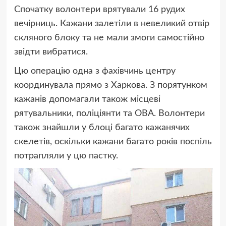
Спочатку волонтери врятували 16 рудих
вечірниць. Кажани залетіли в невеликий отвір
скляного блоку та не мали змоги самостійно
звідти вибратися.
Цю операцію одна з фахівчинь центру
координувала прямо з Харкова. З порятунком
кажанів допомагали також місцеві
рятувальники, поліціянти та ОВА. Волонтери
також знайшли у блоці багато кажанячих
скелетів, оскільки кажани багато років поспіль
потрапляли у цю пастку.