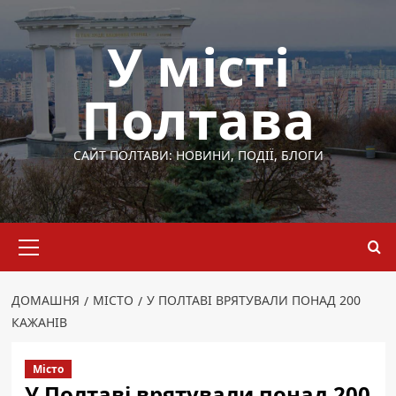
Перейти
до
У місті
вмісту
Полтава
САЙТ ПОЛТАВИ: НОВИНИ, ПОДІЇ, БЛОГИ
Основне
меню
ДОМАШНЯ
МІСТО
У ПОЛТАВІ ВРЯТУВАЛИ ПОНАД 200
КАЖАНІВ
Місто
У Полтаві врятували понад 200