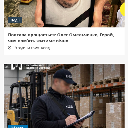
Події
Полтава прощається: Олег Омельченко, Герой,
чия пам’ять житиме вічно.
19 години тому назад
Область