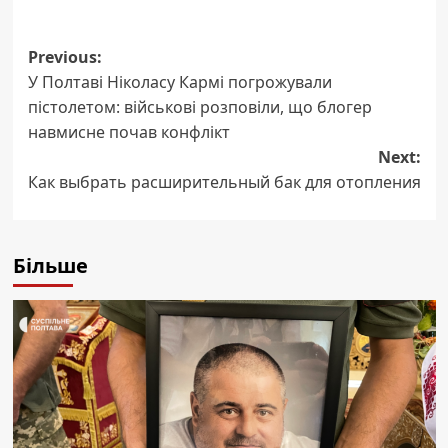
Post
Previous:
У Полтаві Ніколасу Кармі погрожували
navigation
пістолетом: військові розповіли, що блогер
навмисне почав конфлікт
Next:
Как выбрать расширительный бак для отопления
Більше