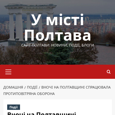
Перейти
до
У місті
вмісту
Полтава
САЙТ ПОЛТАВИ: НОВИНИ, ПОДІЇ, БЛОГИ
Основне
меню
ДОМАШНЯ
ПОДІЇ
ВНОЧІ НА ПОЛТАВЩИНІ СПРАЦЮВАЛА
ПРОТИПОВІТРЯНА ОБОРОНА
Події
Вночі на Полтавщині