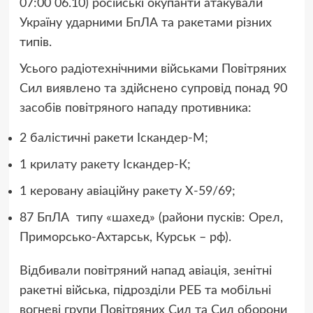
07:00 06.10) російські окупанти атакували
Україну ударними БпЛА та ракетами різних
типів.
Усього радіотехнічними військами Повітряних
Сил виявлено та здійснено супровід понад 90
засобів повітряного нападу противника:
2 балістичні ракети Іскандер-М;
1 крилату ракету Іскандер-К;
1 керовану авіаційну ракету Х-59/69;
87 БпЛА типу «шахед» (райони пусків: Орел,
Приморсько-Ахтарськ, Курськ – рф).
Відбивали повітряний напад авіація, зенітні
ракетні війська, підрозділи РЕБ та мобільні
вогневі групи Повітряних Сил та Сил оборони