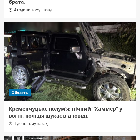
брата.
4 години тому назад
Область
Кременчуцьке полум’я: нічний “Хаммер” у
вогні, поліція шукає відповіді.
1 день тому назад