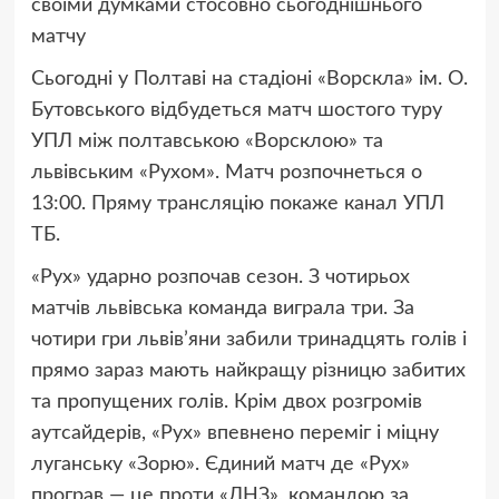
своїми думками стосовно сьогоднішнього
матчу
Сьогодні у Полтаві на стадіоні «Ворскла» ім. О.
Бутовського відбудеться матч шостого туру
УПЛ між полтавською «Ворсклою» та
львівським «Рухом». Матч розпочнеться о
13:00. Пряму трансляцію покаже канал УПЛ
ТБ.
«Рух» ударно розпочав сезон. З чотирьох
матчів львівська команда виграла три. За
чотири гри львів’яни забили тринадцять голів і
прямо зараз мають найкращу різницю забитих
та пропущених голів. Крім двох розгромів
аутсайдерів, «Рух» впевнено переміг і міцну
луганську «Зорю». Єдиний матч де «Рух»
програв — це проти «ЛНЗ», командою за