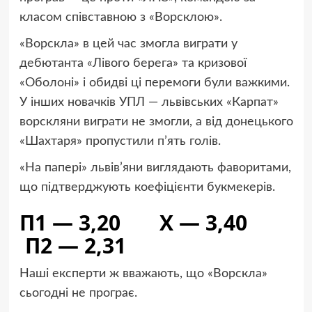
класом співставною з «Ворсклою».
«Ворскла» в цей час змогла виграти у
дебютанта «Лівого берега» та кризової
«Оболоні» і обидві ці перемоги були важкими.
У інших новачків УПЛ — львівських «Карпат»
ворскляни виграти не змогли, а від донецького
«Шахтаря» пропустили п’ять голів.
«На папері» львів’яни виглядають фаворитами,
що підтверджують коефіцієнти букмекерів.
П1 — 3,20 Х — 3,40
П2 — 2,31
Наші експерти ж вважають, що «Ворскла»
сьогодні не програє.