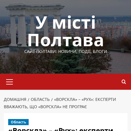
Перейти
до
У місті
вмісту
Полтава
САЙТ ПОЛТАВИ: НОВИНИ, ПОДІЇ, БЛОГИ
Основне
меню
ДОМАШНЯ
ОБЛАСТЬ
«ВОРСКЛА» – «РУХ»: ЕКСПЕРТИ
ВВАЖАЮТЬ, ЩО «ВОРСКЛА» НЕ ПРОГРАЄ
Область
«Ворскла» – «Рух»: експерти