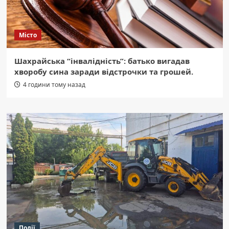
Місто
Шахрайська “інвалідність”: батько вигадав
хворобу сина заради відстрочки та грошей.
4 години тому назад
Події