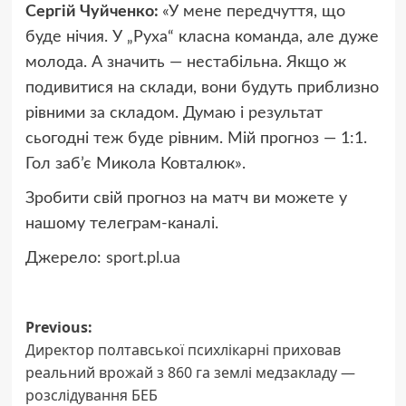
Сергій Чуйченко:
«У мене передчуття, що
буде нічия. У „Руха“ класна команда, але дуже
молода. А значить — нестабільна. Якщо ж
подивитися на склади, вони будуть приблизно
рівними за складом. Думаю і результат
сьогодні теж буде рівним. Мій прогноз — 1:1.
Гол заб’є Микола Ковталюк».
Зробити свій прогноз на матч ви можете у
нашому телеграм-каналі.
Джерело:
sport.pl.ua
Post
Previous:
Директор полтавської психлікарні приховав
navigation
реальний врожай з 860 га землі медзакладу —
розслідування БЕБ