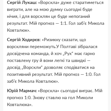
Сергій Лукаш:
«Ворскла» дуже старатиметься
виграти, але на мою думку сьогодні буде
нічия, і для ворсклян це буде непоганий
результат. Мій прогноз — 1:1. Гол заб’є Микола
Ковталюк».
Сергій Ходирєв:
«Ризикну сказати, що
ворскляни переможуть.У Полтаві зібралася
досвідчена команда, й хоч „Рух“ має гарно
поставлену гру й вони легкі та швидкі —
досвід „Ворскли“ дозволяє сподіватися на
позитивний результат. Мій прогноз — 1:0. Гол
заб’є Микола Ковталюк».
Юрій Мармач:
«Ворскла» сьогодні виграє. Мій
прогноз 1:0. Знову ставлю на гол Миколи
Ковталюка».