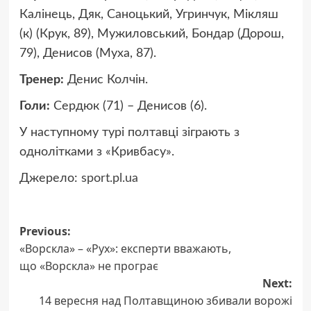
Калінець, Дяк, Саноцький, Угринчук, Мікляш
(к) (Крук, 89), Мужиловський, Бондар (Дорош,
79), Денисов (Муха, 87).
Тренер:
Денис Колчін.
Голи:
Сердюк (71) – Денисов (6).
У наступному турі полтавці зіграють з
однолітками з «Кривбасу».
Джерело:
sport.pl.ua
Post
Previous:
«Ворскла» – «Рух»: експерти вважають,
navigation
що «Ворскла» не програє
Next:
14 вересня над Полтавщиною збивали ворожі