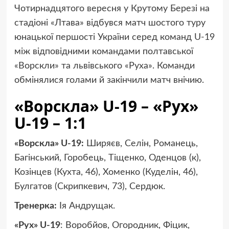
Чотирнадцятого вересня у Крутому Березі на
стадіоні «Лтава» відбувся матч шостого туру
юнацької першості України серед команд U-19
між відповідними командами полтавської
«Ворскли» та львівського «Руха». Команди
обмінялися голами й закінчили матч внічию.
«Ворскла» U-19 – «Рух»
U-19 – 1:1
«Ворскла» U-19:
Ширяєв, Селін, Романець,
Багінський, Горобець, Тіщенко, Оденцов (к),
Козінцев (Кухта, 46), Хоменко (Куделін, 46),
Булгатов (Скрипкевич, 73), Сердюк.
Тренерка:
Ія Андрущак.
«Рух» U-19
: Воробйов, Огородник, Фіцик,