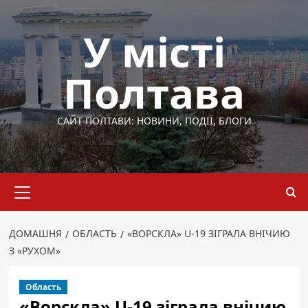
Перейти
до
У місті
вмісту
Полтава
САЙТ ПОЛТАВИ: НОВИНИ, ПОДІЇ, БЛОГИ
Основне
меню
ДОМАШНЯ
ОБЛАСТЬ
«ВОРСКЛА» U-19 ЗІГРАЛА ВНІЧИЮ
З «РУХОМ»
Область
«Ворскла» U-19 зіграла внічию