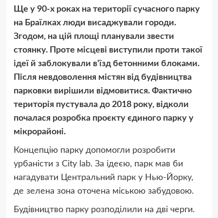
Ще у 90-х роках на території сучасного парку
на Браїлках люди висаджували городи.
Згодом, на цій площі планували звести
стоянку. Проте місцеві виступили проти такої
ідеї й заблокували в'їзд бетонними блоками.
Після невдоволення містян від будівництва
парковки вирішили відмовитися. Фактично
територія пустувала до 2018 року, відколи
почалася розробка проєкту єдиного парку у
мікрорайоні.
Концепцію парку допомогли розробити
урбаністи з City lab. За ідеєю, парк мав би
нагадувати Центральний парк у Нью-Йорку,
де зелена зона оточена міською забудовою.
Будівництво парку розподілили на дві черги.