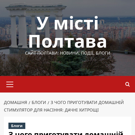
Перейти
до
У місті
вмісту
Полтава
САЙТ ПОЛТАВИ: НОВИНИ, ПОДІЇ, БЛОГИ
Основне
меню
ДОМАШНЯ
БЛОГИ
З ЧОГО ПРИГОТУВАТИ ДОМАШНІЙ
СТИМУЛЯТОР ДЛЯ НАСІННЯ: ДАЧНІ ХИТРОЩІ
Блоги
З чого приготувати домашній