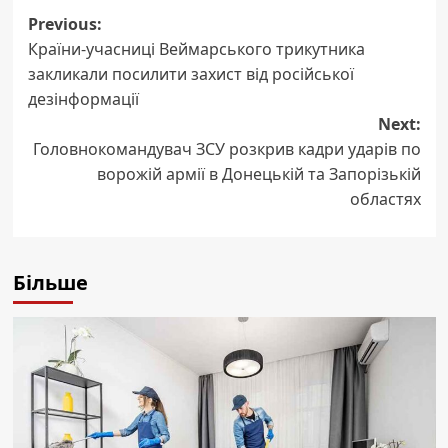
Post
Previous:
Країни-учасниці Веймарського трикутника
navigation
закликали посилити захист від російської
дезінформації
Next:
Головнокомандувач ЗСУ розкрив кадри ударів по
ворожій армії в Донецькій та Запорізькій
областях
Більше