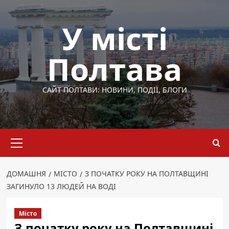
Перейти
до
У місті
вмісту
Полтава
САЙТ ПОЛТАВИ: НОВИНИ, ПОДІЇ, БЛОГИ
Основне
меню
ДОМАШНЯ
МІСТО
З ПОЧАТКУ РОКУ НА ПОЛТАВЩИНІ
ЗАГИНУЛО 13 ЛЮДЕЙ НА ВОДІ
Місто
З початку року на Полтавщині