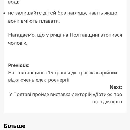
воді;
не залишайте дітей без нагляду, навіть якщо
вони вміють плавати.
Нагадаємо, що у річці на Полтавщині втопився
чоловік.
Post
Previous:
На Полтавщині з 15 травня діє графік аварійних
navigation
відключень електроенергії
Next:
У Полтаві пройде виставка-лекторій «Дотик»: про
що і для кого
Більше