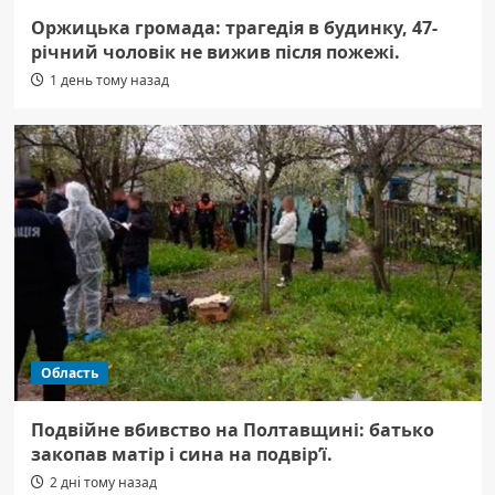
Оржицька громада: трагедія в будинку, 47-
річний чоловік не вижив після пожежі.
1 день тому назад
Область
Подвійне вбивство на Полтавщині: батько
закопав матір і сина на подвір’ї.
2 дні тому назад