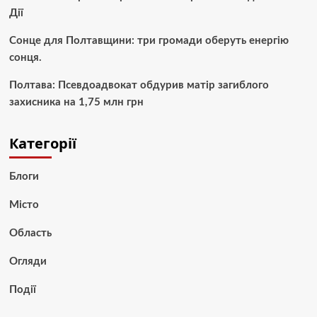
Дії
Сонце для Полтавщини: три громади оберуть енергію
сонця.
Полтава: Псевдоадвокат обдурив матір загиблого
захисника на 1,75 млн грн
Категорії
Блоги
Місто
Область
Огляди
Події