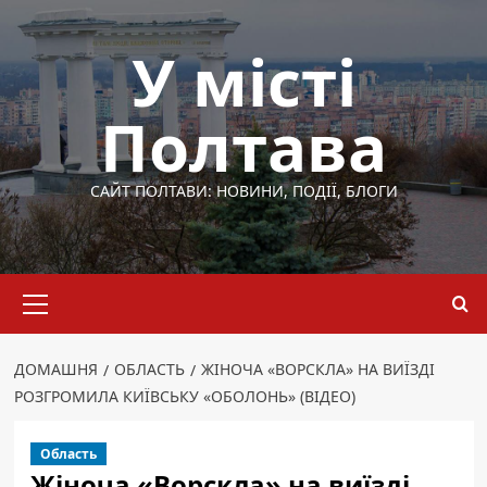
Перейти
до
У місті
вмісту
Полтава
САЙТ ПОЛТАВИ: НОВИНИ, ПОДІЇ, БЛОГИ
Основне
меню
ДОМАШНЯ
ОБЛАСТЬ
ЖІНОЧА «ВОРСКЛА» НА ВИЇЗДІ
РОЗГРОМИЛА КИЇВСЬКУ «ОБОЛОНЬ» (ВІДЕО)
Область
Жіноча «Ворскла» на виїзді