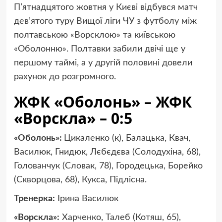
П’ятнадцятого жовтня у Києві відбувся матч
дев’ятого туру Вищої ліги ЧУ з футболу між
полтавською «Ворсклою» та київською
«Оболонню». Полтавки забили двічі ще у
першому таймі, а у другій половині довели
рахунок до розгромного.
ЖФК «Оболонь» – ЖФК
«Ворскла» – 0:5
«Оболонь»:
Цикаленко (к), Балацька, Квач,
Василюк, Гнидюк, Лєбєдєва (Солодухіна, 68),
Голованчук (Словак, 78), Городецька, Борейко
(Скворцова, 68), Кукса, Підлісна.
Тренерка:
Ірина Василюк
«Ворскла»:
Харченко, Талеб (Котяш, 65),