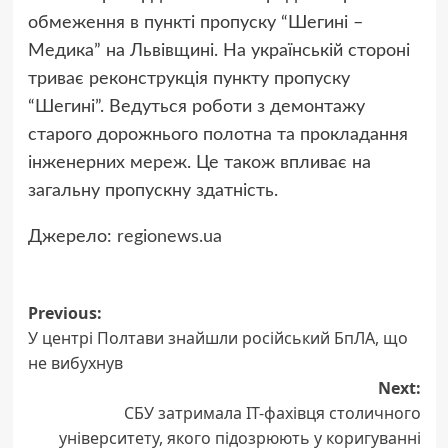
обмеження в пункті пропуску “Шегині –
Медика” на Львівщині. На українській стороні
триває реконструкція пункту пропуску
“Шегині”. Ведуться роботи з демонтажу
старого дорожнього полотна та прокладання
інженерних мереж. Це також впливає на
загальну пропускну здатність.
Джерело:
regionews.ua
Previous:
Post
У центрі Полтави знайшли російський БпЛА, що
navigation
не вибухнув
Next:
СБУ затримала IT-фахівця столичного
університету, якого підозрюють у коригуванні