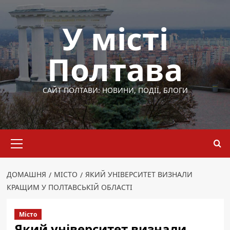
Перейти
до
У місті
вмісту
Полтава
САЙТ ПОЛТАВИ: НОВИНИ, ПОДІЇ, БЛОГИ
Основне
меню
ДОМАШНЯ
МІСТО
ЯКИЙ УНІВЕРСИТЕТ ВИЗНАЛИ
КРАЩИМ У ПОЛТАВСЬКІЙ ОБЛАСТІ
Місто
Який університет визнали