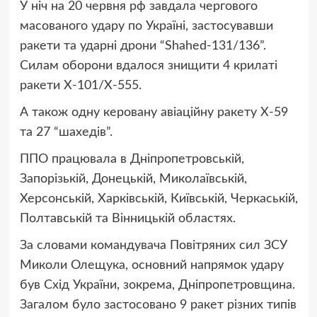
У ніч на 20 червня рф завдала чергового
масованого удару по Україні, застосувавши
ракети та ударні дрони “Shahed-131/136”.
Силам оборони вдалося знищити 4 крилаті
ракети Х-101/Х-555.
А також одну керовану авіаційну ракету Х-59
та 27 “шахедів”.
ППО працювала в Дніпропетровській,
Запорізькій, Донецькій, Миколаївській,
Херсонській, Харківській, Київській, Черкаській,
Полтавській та Вінницькій областях.
За словами командувача Повітряних сил ЗСУ
Миколи Олещука, основний напрямок удару
був Схід України, зокрема, Дніпропетровщина.
Загалом було застосовано 9 ракет різних типів