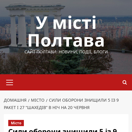
Перейти
до
У місті
вмісту
Полтава
САЙТ ПОЛТАВИ: НОВИНИ, ПОДІЇ, БЛОГИ
Основне
меню
ДОМАШНЯ
МІСТО
СИЛИ ОБОРОНИ ЗНИЩИЛИ 5 ІЗ 9
РАКЕТ І 27 “ШАХЕДІВ” В НІЧ НА 20 ЧЕРВНЯ
Місто
Сили оборони знищили 5 із 9