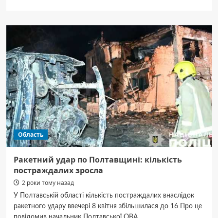
про
УПЛ:
«Ворскла»
програє
і залишається
восьмою
Область
Ракетний удар по Полтавщині: кількість
постраждалих зросла
2 роки тому назад
У Полтавській області кількість постраждалих внаслідок
ракетного удару ввечері 8 квітня збільшилася до 16 Про це
повідомив начальник Полтавської ОВА...