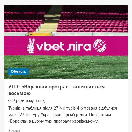
першого
етапу
Чемпіонат
Полтавської
області
з футболу
2024
Область
УПЛ: «Ворскла» програє і залишається
восьмою
2 роки тому назад
Турнірна таблиця після 27-ми турів 4-6 травня відбулися
матчі 27-го туру Української прем’єр-ліги. Полтавська
«Ворскла» в цьому турі програла харківському...
Докладніше
Більше