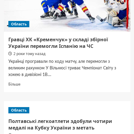
Область
Гравці ХК «Кременчук» у складі збірної
України перемогли Іспанію на ЧС
2 роки тому назад
Українці програвали по ходу матчу, але перемогли з
великим рахунком У Вільнюсі триває Чемпіонат Світу з
хокею в дивізіоні 1В....
Докладніше
Більше
про
Гравці
ХК «Кременчук»
у складі
Область
збірної
України
Полтавські легкоатлети здобули чотири
перемогли
медалі на Кубку України з метать
Іспанію