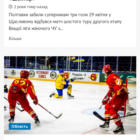
2 роки тому назад
Полтавки забили суперникам три голи 29 квітня у
Щасливому відбувся матч шостого туру другого етапу
Вищої ліги жіночого ЧУ з...
Докладніше
Більше
про
Жіноча
«Ворскла»
на виїзді
перемогла
«Шахтар»
Область