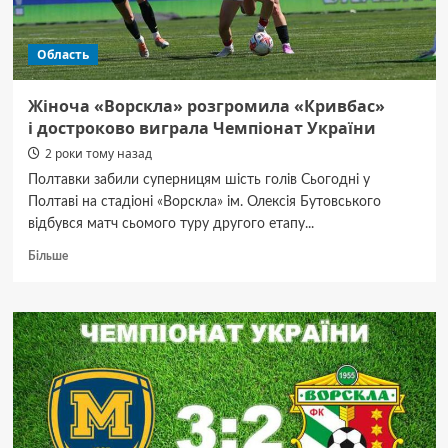
Область
Жіноча «Ворскла» розгромила «Кривбас»
і достроково виграла Чемпіонат України
2 роки тому назад
Полтавки забили суперницям шість голів Сьогодні у
Полтаві на стадіоні «Ворскла» ім. Олексія Бутовського
відбувся матч сьомого туру другого етапу...
Докладніше
Більше
про
Жіноча
«Ворскла»
розгромила
«Кривбас»
і достроково
виграла
Чемпіонат
України