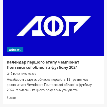
агентів
ФСБ,
які
готували
масовані
авіаудари
по
Україні
Область
Календар першого етапу Чемпіонат
Полтавської області з футболу 2024
2 роки тому назад
Незабаром стартує обласна першість 11 травня має
розпочатися Чемпіонат Полтавської області з футболу
2024. У змаганнях цього року візьмуть участь...
Докладніше
Більше
про
Календар