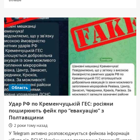
Більше
про
Пряма
трансляція
матчу
«Ворскла»
–
«Кривбас»
на «Полтавщині
Спорт»
Область
Удар РФ по Кременчуцькій ГЕС: росіяни
поширюють фейк про “евакуацію” з
Полтавщини
2 роки тому назад
У Telegram активно розповсюджується фейкова інформація