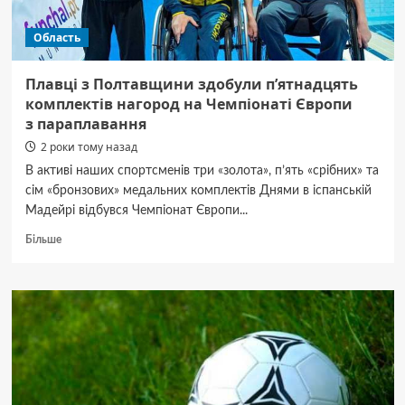
Область
Плавці з Полтавщини здобули п’ятнадцять
комплектів нагород на Чемпіонаті Європи
з параплавання
2 роки тому назад
В активі наших спортсменів три «золота», п’ять «срібних» та
сім «бронзових» медальних комплектів Днями в іспанській
Мадейрі відбувся Чемпіонат Європи...
Докладніше
Більше
про
Плавці
з Полтавщини
здобули
п’ятнадцять
комплектів
нагород
на Чемпіонаті
Європи