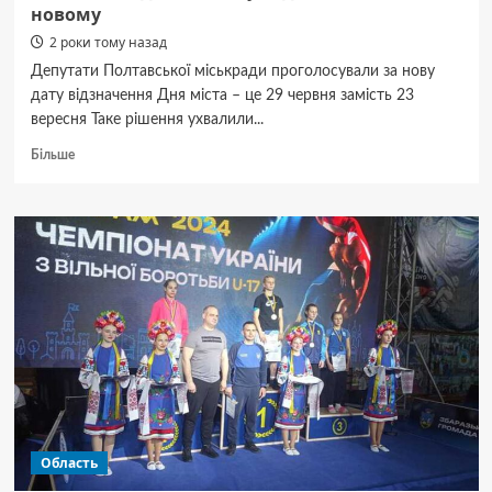
новому
2 роки тому назад
Депутати Полтавської міськради проголосували за нову
дату відзначення Дня міста – це 29 червня замість 23
вересня Таке рішення ухвалили...
Докладніше
Більше
про
У
Полтаві
відзначатимуть
день
міста
по-
новому
Область