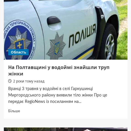
масово
стоять
у
чергах
до
військкоматів:
у
Сухопутних
військах
Область
відреагували
На Полтавщині у водоймі знайшли труп
жінки
2 роки тому назад
Вранці 3 травня у водоймі в селі Гаркушинці
Миргородського району виявили тіло жінки Про це
передає RegioNews із посиланням на...
Докладніше
Більше
про
На
Полтавщині