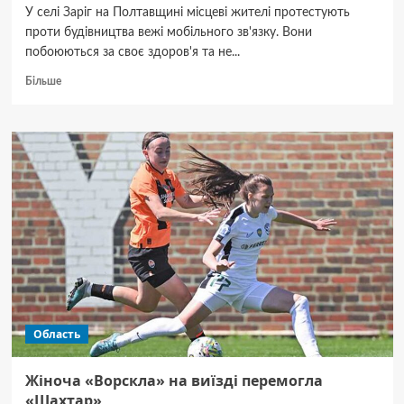
У селі Заріг на Полтавщині місцеві жителі протестують
проти будівництва вежі мобільного зв'язку. Вони
побоюються за своє здоров'я та не...
Докладніше
Більше
про
Жителі
села
на
Полтавщині
збунтувалися
через
вежу
мобільного
зв’язку
Область
Жіноча «Ворскла» на виїзді перемогла
«Шахтар»