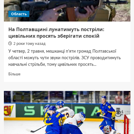
Область
На Полтавщині лунатимуть постріли:
цивільних просять зберігати спокій
2 роки тому назад
У четвер, 2 травня, мешканці п'яти громад Полтавської
області можуть чути звуки пострілів. ЗСУ проводитимуть
навчальні стрільби, тому цивільних просять...
Докладніше
Більше
про
На
Полтавщині
лунатимуть
постріли:
цивільних
просять
зберігати
спокій