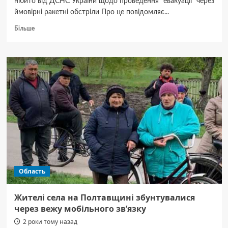
нібито від ДСНС України щодо проведення "евакуації" через
ймовірні ракетні обстріли Про це повідомляє...
Докладніше
Більше
про
Удар
РФ
по
Кременчуцькій
ГЕС:
росіяни
поширюють
фейк
про
“евакуацію”
з
Полтавщини
Область
Жителі села на Полтавщині збунтувалися
через вежу мобільного зв’язку
2 роки тому назад