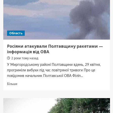
Дніпропетровщини
Область
Росіяни атакували Полтавщину ракетами —
інформація від ОВА
2 роки тому назад
У Миргородському районі Полтавщини вдень, 29 квітня,
прогриміли вибухи під час повітряної тривоги Про це
повідомив начальник Полтавської ОВА Філіп...
Докладніше
Більше
про
Росіяни
атакували
Полтавщину
ракетами
—