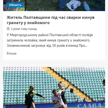
Область
Житель Полтавщини під час сварки кинув
гранату у знайомого
2 роки тому назад
У Миргородському районі Полтавської області поліція
затримала чоловіка, який кинув гранату у знайомого.
Зловмисникові загрожує від 10 років в'язниці Про...
Докладніше
Більше
про
Житель
Полтавщини
під
час
сварки
кинув
гранату
у
знайомого