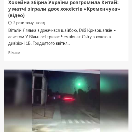
Хокейна збірна України розгромила Китай:
у матчі зіграли двоє хокеїстів «Кременчука»
(відео)
2 роки тому назад
Віталій Лялька відзначився шайбою, Гліб Кривошапкін –
асистом У Вільнюсі триває Чемпіонат Світу з хокею в
дивізіоні 1B. Тридцятого квітня...
Докладніше
Більше
про
Хокейна
збірна
України
розгромила
Китай:
у матчі
зіграли
двоє
хокеїстів
«Кременчука»
(відео)