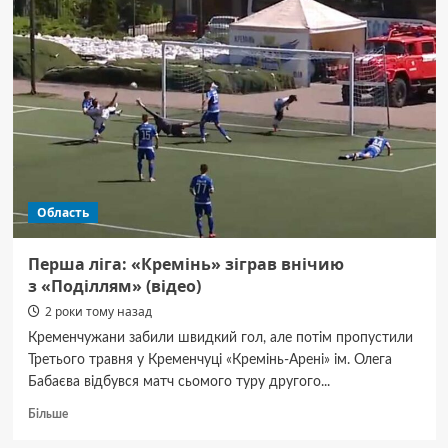
у
водоймі
знайшли
труп
жінки
Область
Перша ліга: «Кремінь» зіграв внічию
з «Поділлям» (відео)
2 роки тому назад
Кременчужани забили швидкий гол, але потім пропустили
Третього травня у Кременчуці «Кремінь-Арені» ім. Олега
Бабаєва відбувся матч сьомого туру другого...
Докладніше
Більше
про