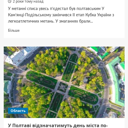
2 роки тому назад
на ЧС
У метанні списа увесь п’єдестал був полтавським У
Кам’янці-Подільському закінчився ІІ етап Кубка України з
легкоатлетичних метань. У змаганнях брали...
Докладніше
Більше
про
Полтавські
легкоатлети
здобули
чотири
медалі
на Кубку
України
з метать
Область
У Полтаві відзначатимуть день міста по-