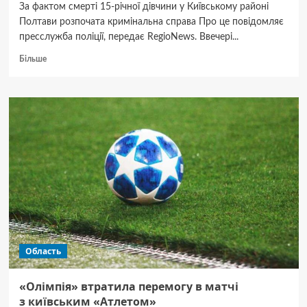
За фактом смерті 15-річної дівчини у Київському районі
Полтави розпочата кримінальна справа Про це повідомляє
пресслужба поліції, передає RegioNews. Ввечері...
Докладніше
Більше
про
У
Полтаві
знайшли
мертвою
15-
річну
дівчину:
обставини
смерті
встановлює
поліція
Область
«Олімпія» втратила перемогу в матчі
з київським «Атлетом»