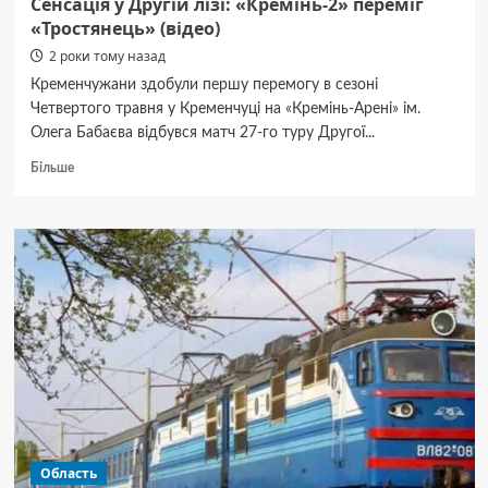
Сенсація у Другій лізі: «Кремінь-2» переміг
«Тростянець» (відео)
2 роки тому назад
Кременчужани здобули першу перемогу в сезоні
Четвертого травня у Кременчуці на «Кремінь-Арені» ім.
Олега Бабаєва відбувся матч 27-го туру Другої...
Докладніше
Більше
про
Сенсація
у Другій
лізі:
«Кремінь-2»
переміг
«Тростянець»
(відео)
Область