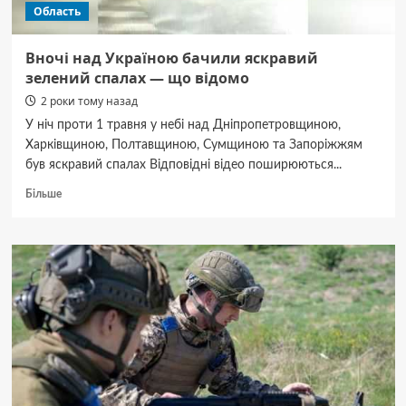
Область
Вночі над Україною бачили яскравий
зелений спалах — що відомо
2 роки тому назад
У ніч проти 1 травня у небі над Дніпропетровщиною,
Харківщиною, Полтавщиною, Сумщиною та Запоріжжям
був яскравий спалах Відповідні відео поширюються...
Докладніше
Більше
про
Вночі
над
Україною
бачили
яскравий
зелений
спалах
—
що
відомо