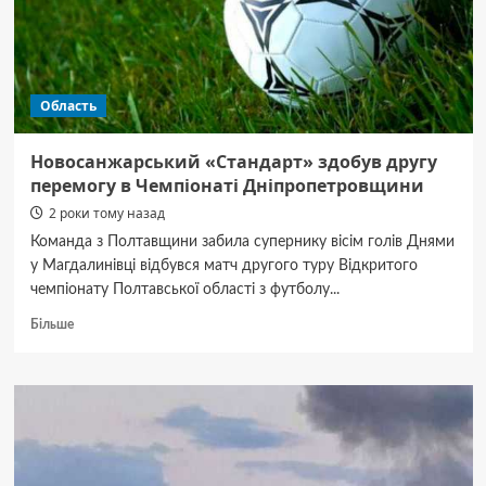
з параплавання
Область
Новосанжарський «Стандарт» здобув другу
перемогу в Чемпіонаті Дніпропетровщини
2 роки тому назад
Команда з Полтавщини забила супернику вісім голів Днями
у Магдалинівці відбувся матч другого туру Відкритого
чемпіонату Полтавської області з футболу...
Докладніше
Більше
про
Новосанжарський
«Стандарт»
здобув
другу
перемогу
в Чемпіонаті