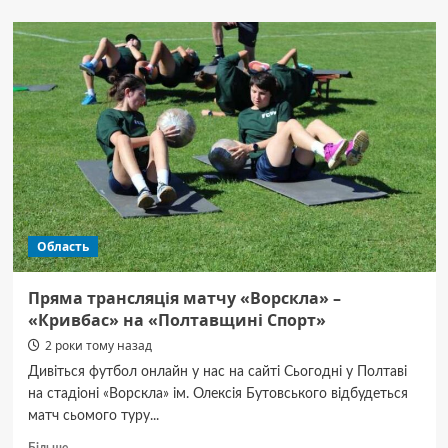
Перша
ліга:
«Кремінь»
зіграв
внічию
з «Поділлям»
(відео)
Область
Пряма трансляція матчу «Ворскла» –
«Кривбас» на «Полтавщині Спорт»
2 роки тому назад
Дивіться футбол онлайн у нас на сайті Сьогодні у Полтаві
на стадіоні «Ворскла» ім. Олексія Бутовського відбудеться
матч сьомого туру...
Докладніше