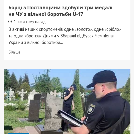
Борці з Полтавщини здобули три медалі
на ЧУ з вільної боротьби U-17
2 роки тому назад
В активі наших спортсменів одне «золото», одне «срібло»
та одна «бронза» Днями у Збаражі відбувся Чемпіонат
України з вільної боротьби...
Докладніше
Більше
про
Борці
з Полтавщини
здобули
три
медалі
на ЧУ з вільної
боротьби
U-
17