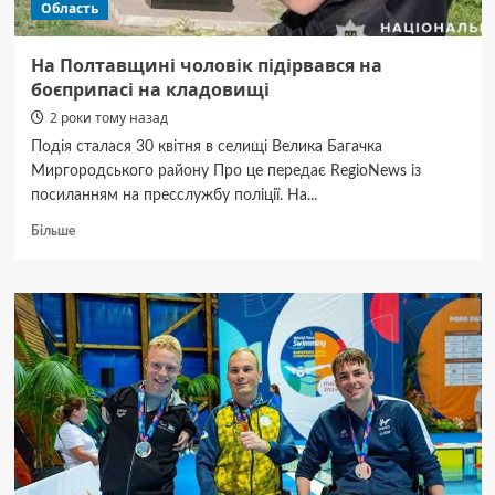
Область
На Полтавщині чоловік підірвався на
боєприпасі на кладовищі
2 роки тому назад
Подія сталася 30 квітня в селищі Велика Багачка
Миргородського району Про це передає RegioNews із
посиланням на пресслужбу поліції. На...
Докладніше
Більше
про
На
Полтавщині
чоловік
підірвався
на
боєприпасі
на
кладовищі