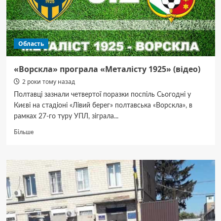
Область
«Ворскла» програла «Металісту 1925» (відео)
2 роки тому назад
Полтавці зазнали четвертої поразки поспіль Сьогодні у
Києві на стадіоні «Лівий берег» полтавська «Ворскла», в
рамках 27-го туру УПЛ, зіграла...
Докладніше
Більше
про
«Ворскла»
програла
«Металісту
1925»
(відео)