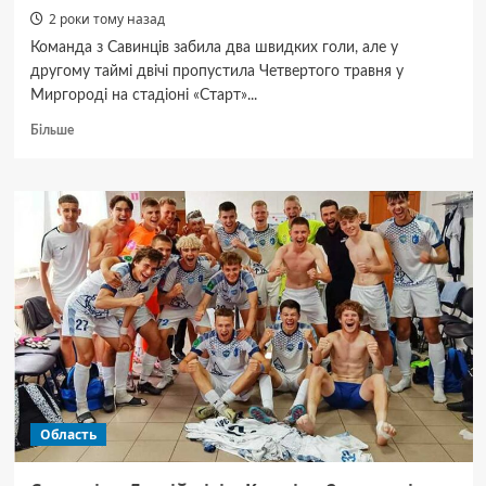
2 роки тому назад
Команда з Савинців забила два швидких голи, але у
другому таймі двічі пропустила Четвертого травня у
Миргороді на стадіоні «Старт»...
Докладніше
Більше
про
«Олімпія»
втратила
перемогу
в матчі
з київським
«Атлетом»
Область