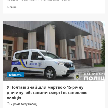
Докладніше
Більше
про
Ракетний
удар
по
Полтавщині:
кількість
постраждалих
зросла
Область
У Полтаві знайшли мертвою 15-річну
дівчину: обставини смерті встановлює
поліція
2 роки тому назад