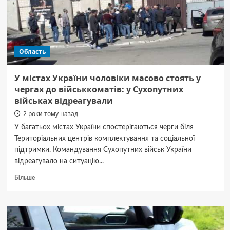
Область
У містах України чоловіки масово стоять у
чергах до військкоматів: у Сухопутних
військах відреагували
2 роки тому назад
У багатьох містах України спостерігаються черги біля
Територіальних центрів комплектування та соціальної
підтримки. Командування Сухопутних військ України
відреагувало на ситуацію...
Докладніше
Більше
про
У
містах
України
чоловіки