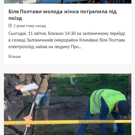
Біля Полтави молода жінка потрапила під
поїзд
2 роки тому назад
Сьогодні, 11 квітня, близько 14:30 на залізничному переїзді
в селищі Залізничників (мікрорайон Климівка) біля Полтави
електропоїзд наїхав на людину Про...
Докладніше
Більше
про
Біля
Полтави
молода
жінка
потрапила
під
поїзд