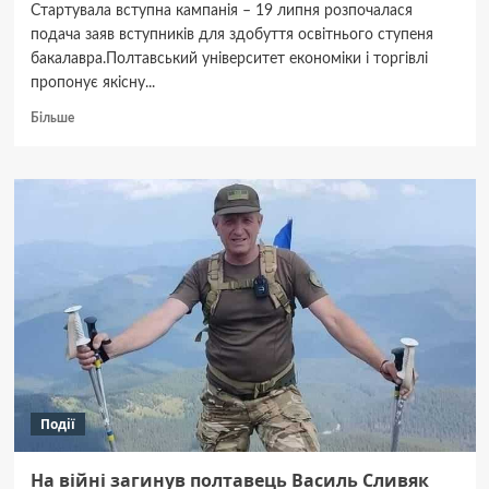
Стартувала вступна кампанія – 19 липня розпочалася
подача заяв вступників для здобуття освітнього ступеня
бакалавра.Полтавський університет економіки і торгівлі
пропонує якісну...
Докладніше
Більше
про
Вступна
кампанія
2024:
Полтавський
університет
економіки
і
торгівлі
запрошує
абітурієнтів
Події
На війні загинув полтавець Василь Сливяк