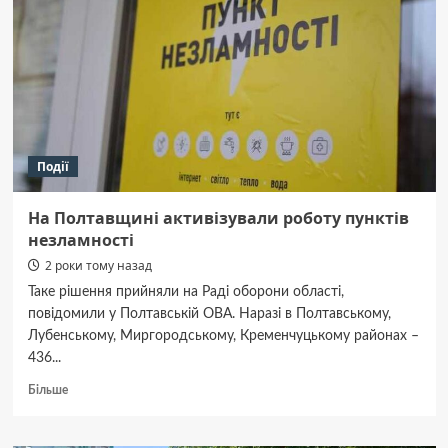
з
професійної
майстерності
серед
підрозділів
МПО
та
ДПО
Події
На Полтавщині активізували роботу пунктів
незламності
2 роки тому назад
Таке рішення прийняли на Раді оборони області,
повідомили у Полтавській ОВА. Наразі в Полтавському,
Лубенському, Миргородському, Кременчуцькому районах –
436...
Докладніше
Більше
про
На
Полтавщині