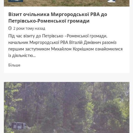
Візит очільника Миргородської РВА до
Петрівсько-Роменської громади
2 роки тому назад
Під час візиту до Петрівсько –Роменської громади,
начальник Миргородської РВА Віталій Дяківнич разоміз
першим заступником Михайлом Коркішком ознайомилися
із діяльністю...
Докладніше
Більше
про
Візит
очільника
Миргородської
РВА
до
Петрівсько-
Роменської
громади