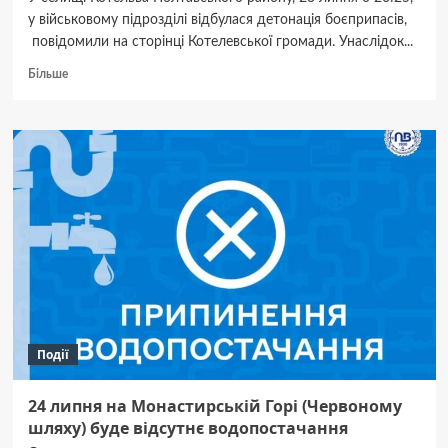
у військовому підрозділі відбулася детонація боєприпасів,
повідомили на сторінці Котелевської громади. Унаслідок...
Докладніше
Більше
про
У
Котельві
сталася
детонація
боєприпасів
–
постраждав
житловий
сектор
Події
24 липня на Монастирській Горі (Червоному
шляху) буде відсутнє водопостачання