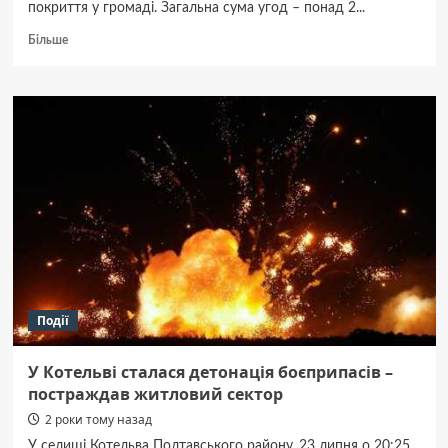
покриття у громаді. Загальна сума угод – понад 2...
Докладніше
Більше
про
ТОВ
«КВА»
знову
виконає
ремонт
доріг
у
Комишнянській
громаді
Події
У Котельві сталася детонація боєприпасів –
постраждав житловий сектор
2 роки тому назад
У селищі Котельва Полтавського району, 23 липня о 20:25,