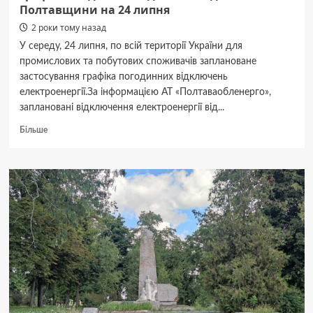
Полтавщини на 24 липня
2 роки тому назад
У середу, 24 липня, по всій території України для
промислових та побутових споживачів заплановане
застосування графіка погодинних відключень
електроенергії.За інформацією АТ «Полтаваобленерго»,
заплановані відключення електроенергії від...
Докладніше
Більше
про
Графік
погодинних
відключень
для
Полтавщини
на 24 липня