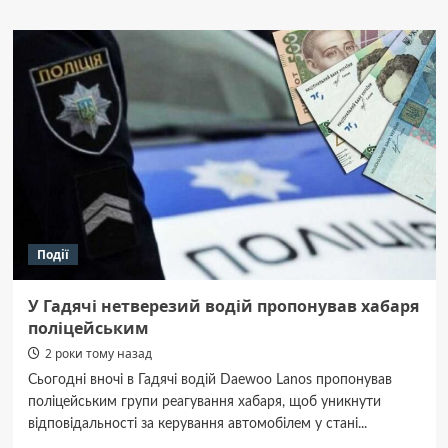
Лютенчани
скаржаться
на
неповнолітніх
мотоциклістів
Події
У Гадячі нетверезий водій пропонував хабаря
поліцейським
2 роки тому назад
Сьогодні вночі в Гадячі водій Daewoo Lanos пропонував
поліцейським групи реагування хабаря, щоб уникнути
відповідальності за керування автомобілем у стані...