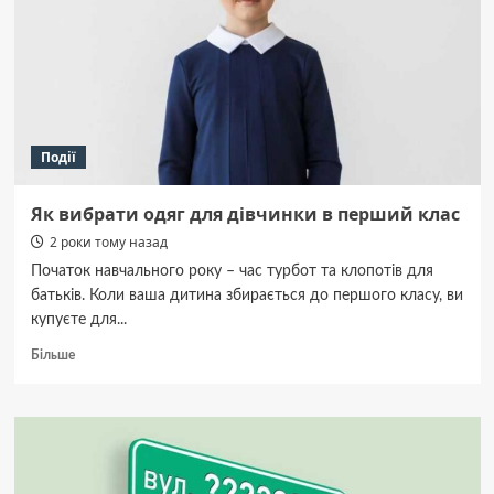
мешканців
чотирьох
будинків,
які
постраждали
внаслідок
удару
Події
російською
ракетою
Х-59
Як вибрати одяг для дівчинки в перший клас
2 роки тому назад
Початок навчального року – час турбот та клопотів для
батьків. Коли ваша дитина збирається до першого класу, ви
купуєте для...
Докладніше
Більше
про
Як
вибрати
одяг
для
дівчинки