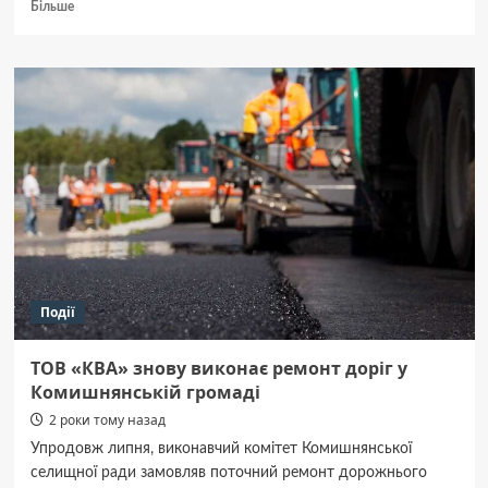
Докладніше
Більше
про
За півроку
Полтава
спрямувала
в чотири
рази
менше
коштів
на допомогу
військовим,
ніж
планувала
Події
ТОВ «КВА» знову виконає ремонт доріг у
Комишнянській громаді
2 роки тому назад
Упродовж липня, виконавчий комітет Комишнянської
селищної ради замовляв поточний ремонт дорожнього