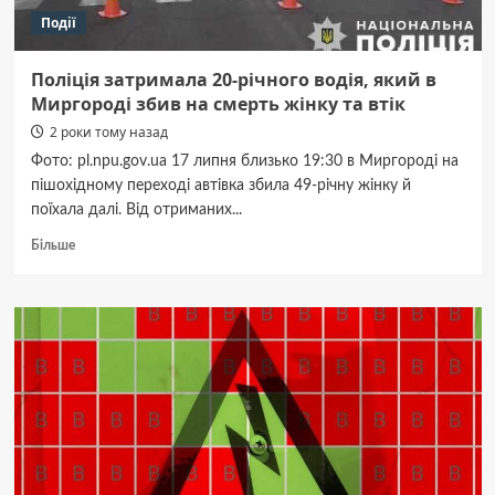
Події
Поліція затримала 20-річного водія, який в
Миргороді збив на смерть жінку та втік
2 роки тому назад
Фото: pl.npu.gov.ua 17 липня близько 19:30 в Миргороді на
пішохідному переході автівка збила 49-річну жінку й
поїхала далі. Від отриманих...
Докладніше
Більше
про
Поліція
затримала
20-
річного
водія,
який
в
Миргороді
збив
на
смерть