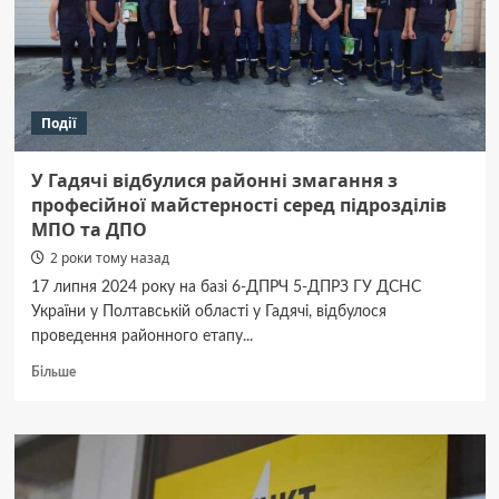
Події
У Гадячі відбулися районні змагання з
професійної майстерності серед підрозділів
МПО та ДПО
2 роки тому назад
17 липня 2024 року на базі 6-ДПРЧ 5-ДПРЗ ГУ ДСНС
України у Полтавській області у Гадячі, відбулося
проведення районного етапу...
Докладніше
Більше
про
У
Гадячі
відбулися
районні
змагання