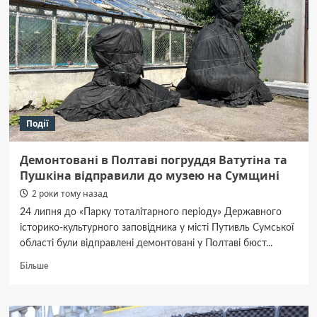
Події
Демонтовані в Полтаві погруддя Ватутіна та
Пушкіна відправили до музею на Сумщині
2 роки тому назад
24 липня до «Парку тоталітарного періоду» Державного
історико-культурного заповідника у місті Путивль Сумської
області були відправлені демонтовані у Полтаві бюст...
Докладніше
Більше
про
Демонтовані
в