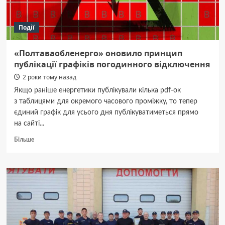
жінку
та
Події
втік
«Полтаваобленерго» оновило принцип
публікації графіків погодинного відключення
2 роки тому назад
Якщо раніше енергетики публікували кілька pdf-ок
з таблицями для окремого часового проміжку, то тепер
єдиний графік для усього дня публікуватиметься прямо
на сайті...
Докладніше
Більше
про
«Полтаваобленерго»
оновило
принцип
публікації
графіків
погодинного
відключення