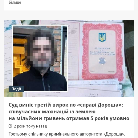
Докладніше
Більше
про
У
Гадячі
нетверезий
водій
пропонував
хабаря
поліцейським
Події
Суд виніс третій вирок по «справі Дороша»:
співучасник махінацій із землею
на мільйони гривень отримав 5 років умовно
2 роки тому назад
Третьому спільнику кримінального авторитета «Дороша»,