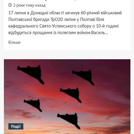
2 роки тому назад
17 липня в Донецькі області загинув 60-річний військовий
Полтавської бригади ТрО20 липня у Полтаві біля
кафедрального Свято-Успенського собору о 10-й годині
відбудеться прощання із полеглим воїном.Василь...
Докладніше
Більше
про
На війні
загинув
полтавець
Василь
Сливяк
Події