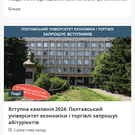
Докладніше
Більше
про
Поліція
розшукала
неповнолітнього
жителя
Лютеньки
Події
Вступна кампанія 2024: Полтавський
університет економіки і торгівлі запрошує
абітурієнтів
2 роки тому назад