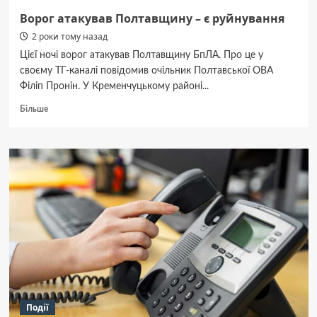
Ворог атакував Полтавщину – є руйнування
2 роки тому назад
Цієї ночі ворог атакував Полтавщину БпЛА. Про це у
своєму ТГ-каналі повідомив очільник Полтавської ОВА
Філіп Пронін. У Кременчуцькому районі...
Докладніше
Більше
про
Ворог
атакував
Полтавщину
–
є
руйнування
Події