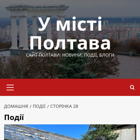
Перейти
до
У місті
вмісту
Полтава
САЙТ ПОЛТАВИ: НОВИНИ, ПОДІЇ, БЛОГИ
Основне
меню
ДОМАШНЯ
ПОДІЇ
СТОРІНКА 28
Події