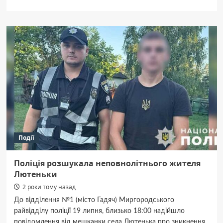
про
У
Гадяцькій
та
Великобудищанській
громадах
перейменують
топонімічні
назви
вулиць
Події
Поліція розшукала неповнолітнього жителя
Лютеньки
2 роки тому назад
До відділення №1 (місто Гадяч) Миргородського
райвідділу поліції 19 липня, близько 18:00 надійшло
повідомлення від мешканки села Лютенька про зникнення...