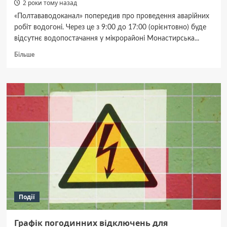
2 роки тому назад
«Полтававодоканал» попередив про проведення аварійних
робіт водогоні. Через це з 9:00 до 17:00 (орієнтовно) буде
відсутнє водопостачання у мікрорайоні Монастирська...
Докладніше
Більше
про
24
липня
на
Монастирській
Горі
(Червоному
шляху)
буде
відсутнє
водопостачання
Події
Графік погодинних відключень для