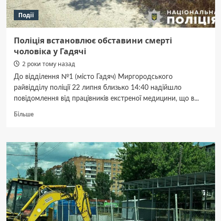
Події
Поліція встановлює обставини смерті
чоловіка у Гадячі
2 роки тому назад
До відділення №1 (місто Гадяч) Миргородського
райвідділу поліції 22 липня близько 14:40 надійшло
повідомлення від працівників екстреної медицини, що в...
Докладніше
Більше
про
Поліція
встановлює
обставини
смерті
чоловіка
у
Гадячі