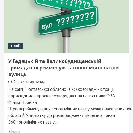
в
перший
клас
Події
У Гадяцькій та Великобудищанській
громадах перейменують топонімічні назви
вулиць
2 роки тому назад
На сайті Полтавської обласної військової адміністрації
оприлюднили проєкт розпорядження начальника ОВА
Філіпа Проніна
“Про перейменування топонімічних назв у межах населених пунк
області”. У додатку до розпорядження перелік з понад
360 топонімічних назв у...
Докладніше
Більше