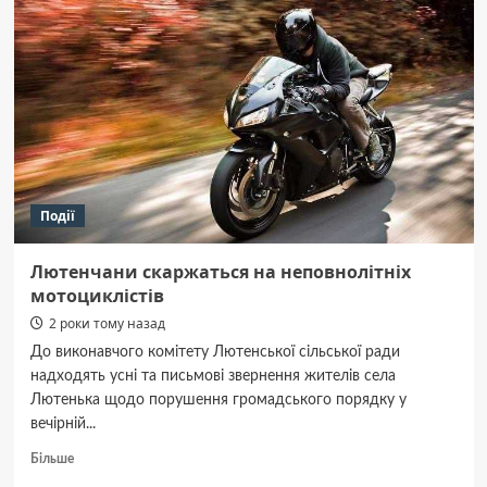
для
Полтавщини
на 23 липня
Події
Лютенчани скаржаться на неповнолітніх
мотоциклістів
2 роки тому назад
До виконавчого комітету Лютенської сільської ради
надходять усні та письмові звернення жителів села
Лютенька щодо порушення громадського порядку у
вечірній...
Докладніше
Більше
про