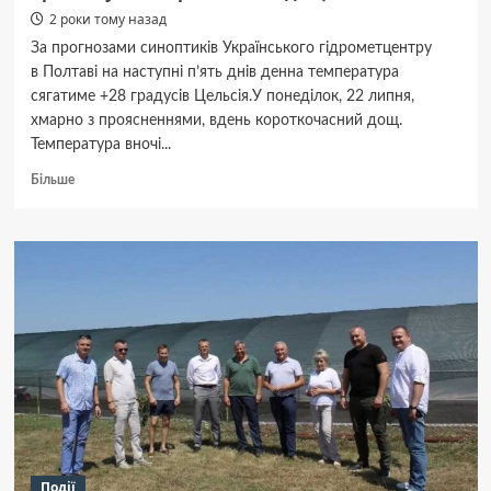
2 роки тому назад
За прогнозами синоптиків Українського гідрометцентру
в Полтаві на наступні п’ять днів денна температура
сягатиме +28 градусів Цельсія.У понеділок, 22 липня,
хмарно з проясненнями, вдень короткочасний дощ.
Температура вночі...
Докладніше
Більше
про
На наступний
тиждень
у Полтаві
прогнозують
короткочасні
дощі
Події