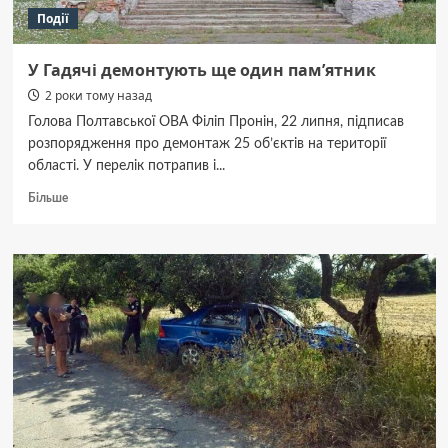
Події
У Гадячі демонтують ще один пам’ятник
2 роки тому назад
Голова Полтавської ОВА Філіп Пронін, 22 липня, підписав
розпорядження про демонтаж 25 об’єктів на території
області. У перелік потрапив і...
Докладніше
Більше
про
У
Гадячі
демонтують
ще
один
пам’ятник