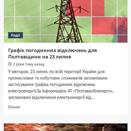
цільове
призначення
усіх
автостоянок
Події
Графік погодинних відключень для
Полтавщини на 23 липня
2 роки тому назад
У вівторок, 23 липня, по всій території України для
промислових та побутових споживачів заплановане
застосування графіка погодинних відключень
електроенергії.За інформацією АТ «Полтаваобленерго»,
заплановані відключення електроенергії від...
Докладніше
Більше
про
Графік
погодинних
відключень