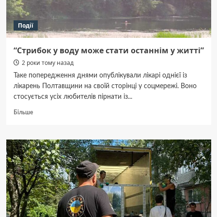
Події
“Стрибок у воду може стати останнім у житті”
2 роки тому назад
Таке попередження днями опублікували лікарі однієї із
лікарень Полтавщини на своїй сторінці у соцмережі. Воно
стосується усіх любителів пірнати із...
Докладніше
Більше
про
“Стрибок
у
воду
може
стати
останнім
у
житті”