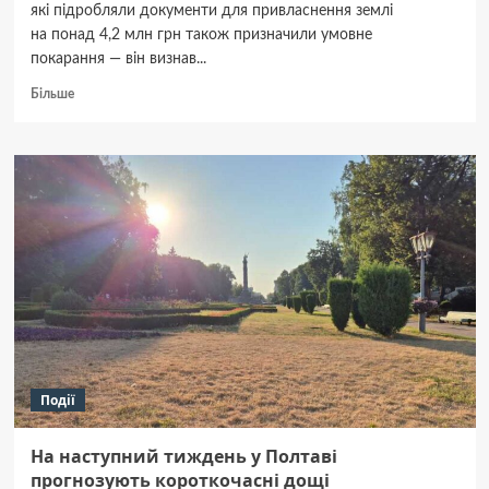
які підробляли документи для привласнення землі
на понад 4,2 млн грн також призначили умовне
покарання — він визнав...
Докладніше
Більше
про
Суд
виніс
третій
вирок
по «справі
Дороша»:
співучасник
махінацій
із землею
на мільйони
гривень
отримав
5 років
Події
умовно
На наступний тиждень у Полтаві
прогнозують короткочасні дощі