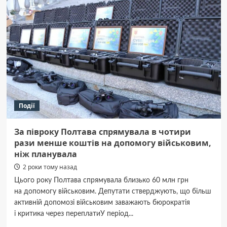
Полтаві
погруддя
Ватутіна
та
Пушкіна
відправили
до
музею
на
Сумщині
Події
За півроку Полтава спрямувала в чотири
рази менше коштів на допомогу військовим,
ніж планувала
2 роки тому назад
Цього року Полтава спрямувала близько 60 млн грн
на допомогу військовим. Депутати стверджують, що більш
активній допомозі військовим заважають бюрократія
і критика через переплатиУ період...