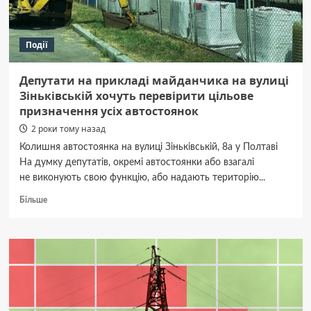
Події
Депутати на прикладі майданчика на вулиці
Зіньківській хочуть перевірити цільове
призначення усіх автостоянок
2 роки тому назад
Колишня автостоянка на вулиці Зіньківській, 8а у Полтаві
На думку депутатів, окремі автостоянки або взагалі
не виконують свою функцію, або надають територію...
Докладніше
Більше
про
Депутати
на прикладі
майданчика
на вулиці
Зіньківській
хочуть
перевірити