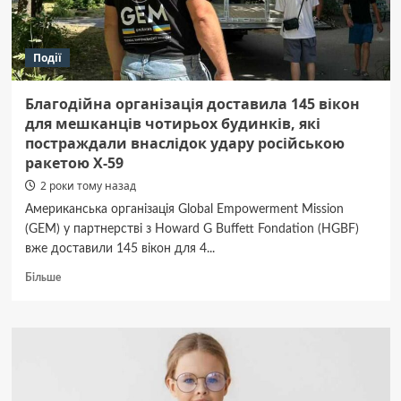
Події
Благодійна організація доставила 145 вікон
для мешканців чотирьох будинків, які
постраждали внаслідок удару російською
ракетою Х-59
2 роки тому назад
Американська організація Global Empowerment Mission
(GEM) у партнерстві з Howard G Buffett Fondation (HGBF)
вже доставили 145 вікон для 4...
Докладніше
Більше
про
Благодійна
організація
доставила
145
вікон
для